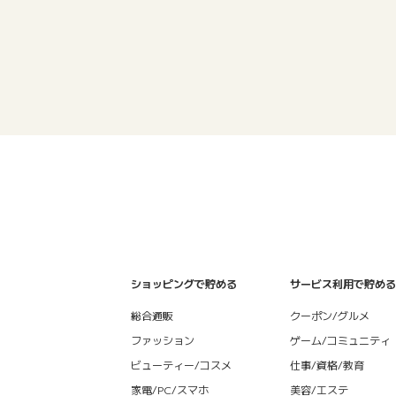
ショッピングで貯める
サービス利用で貯める
総合通販
クーポン/グルメ
ファッション
ゲーム/コミュニティ
ビューティー/コスメ
仕事/資格/教育
家電/PC/スマホ
美容/エステ