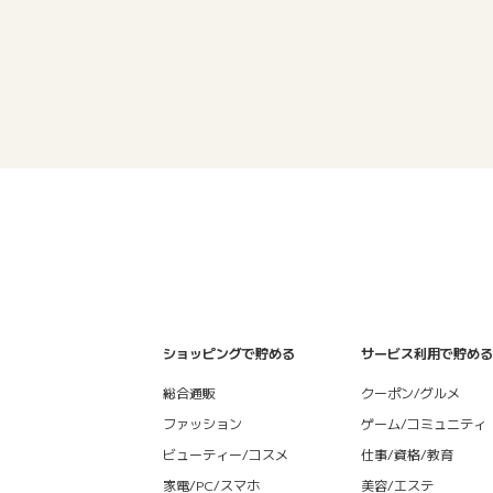
ショッピングで貯める
サービス利用で貯める
総合通販
クーポン/グルメ
ファッション
ゲーム/コミュニティ
ビューティー/コスメ
仕事/資格/教育
家電/PC/スマホ
美容/エステ