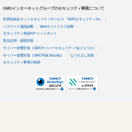
GMOインターネットグループのセキュリティ事業について
世界初総合ネットセキュリティサービス「GMOセキュリティ24」
パスワード漏洩診断
Webサイトリスク診断
セキュリティ相談AIチャットボット
実在証明・盗聴対策
サイバー攻撃対策（GMOサイバーセキュリティ byイエラエ）
サイバー攻撃対策（GMO Flatt Security）
なりすまし対策
セキュリティ事業の軌跡