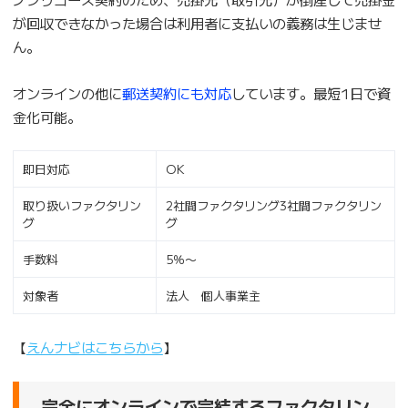
が回収できなかった場合は利用者に支払いの義務は生じませ
ん。
オンラインの他に
郵送契約にも対応
しています。最短1日で資
金化可能。
即日対応
OK
取り扱いファクタリン
2社間ファクタリング3社間ファクタリン
グ
グ
手数料
5％〜
対象者
法人 個人事業主
【
えんナビはこちらから
】
完全にオンラインで完結するファクタリン