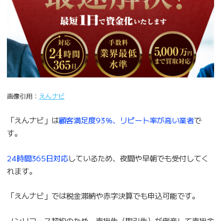
画像引用：
えんナビ
「えんナビ」は
顧客満足度93％、リピート率が高い業者
で
す。
24時間365日対応
しているため、夜間や早朝でも受付してく
れます。
「えんナビ」では税金滞納や赤字決算でも申込可能です。
ノンリコース契約のため、売掛先（取引先）が倒産して売掛金