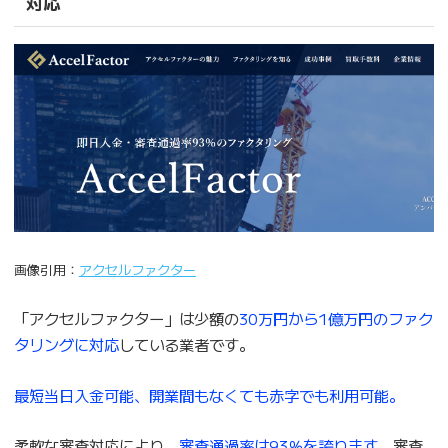
対応
画像引用：
アクセルファクター
「アクセルファクター」は少額の
30万円から1億万円のファク
タリングに対応
している業者です。
最短当日入金可能、開業間もなくても赤字でも利用可能。
柔軟な審査対応により、
審査通過率は93％を誇ります
。審査