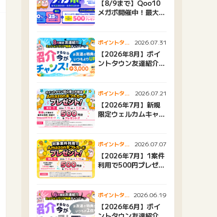
【8/9まで】Qoo10
メガポ開催中！最大
25%還元＆500ptプ
レゼント
2026.07.31
ポイントタウ
ンニュース
【2026年8月】ポイ
ントタウン友達紹介キ
ャンペーンおすすめ広
告紹介
2026.07.21
ポイントタウ
ンニュース
【2026年7月】新規
限定ウェルカムキャン
ペーン
2026.07.07
ポイントタウ
ンニュース
【2026年7月】1案件
利用で500円プレゼン
トキャンペーン
2026.06.19
ポイントタウ
ンニュース
【2026年6月】ポイ
ントタウン友達紹介キ