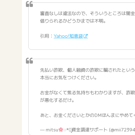
審査なしは違法なので、そういうところは闇
借りられるかどうかまでは不明。
引用：
Yahoo!知恵袋
先払い詐欺、個人融資の詐欺に騙されたとい
本当にお気をつけください。
お金がなくて焦る気持ちもわかりますが、詐
が悪化するだけ。
あと、お金くださいとかのDMほんまにやめて
— mitsu
◌︎*⃝̥資金調達サポート (@mii7239