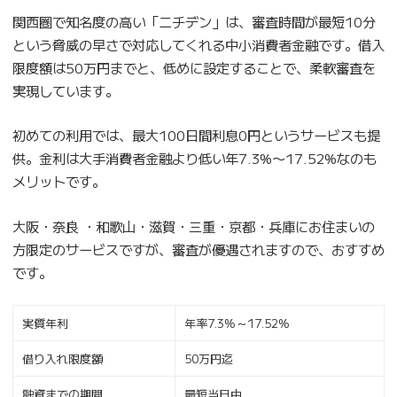
関西圏で知名度の高い「ニチデン」は、審査時間が最短10分
という脅威の早さで対応してくれる中小消費者金融です。借入
限度額は50万円までと、低めに設定することで、柔軟審査を
実現しています。
初めての利用では、最大100日間利息0円というサービスも提
供。金利は大手消費者金融より低い年7.3%〜17.52%なのも
メリットです。
大阪・奈良 ・和歌山・滋賀・三重・京都・兵庫にお住まいの
方限定のサービスですが、審査が優遇されますので、おすすめ
です。
実質年利
年率7.3%～17.52%
借り入れ限度額
50万円迄
融資までの期間
最短当日中