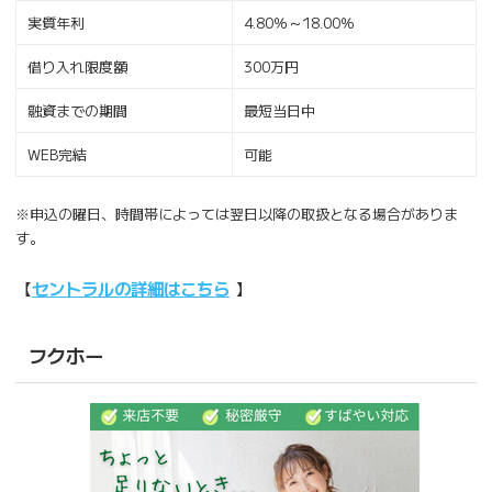
実質年利
4.80％～18.00％
借り入れ限度額
300万円
融資までの期間
最短当日中
WEB完結
可能
※申込の曜日、時間帯によっては翌日以降の取扱となる場合がありま
す。
【
セントラルの詳細はこちら
】
フクホー