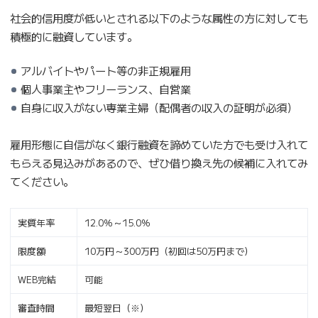
社会的信用度が低いとされる以下のような属性の方に対しても
積極的に融資しています。
アルバイトやパート等の非正規雇用
個人事業主やフリーランス、自営業
自身に収入がない専業主婦（配偶者の収入の証明が必須）
雇用形態に自信がなく銀行融資を諦めていた方でも受け入れて
もらえる見込みがあるので、ぜひ借り換え先の候補に入れてみ
てください。
実質年率
12.0％～15.0％
限度額
10万円～300万円（初回は50万円まで）
WEB完結
可能
審査時間
最短翌日（※）