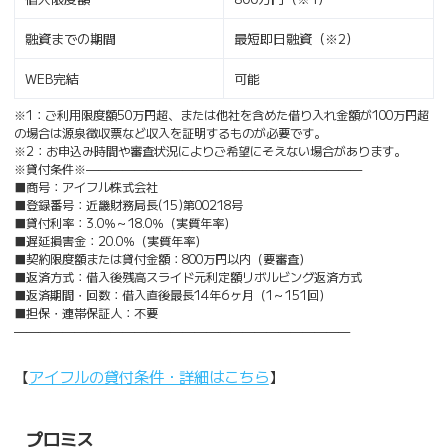
融資までの期間
最短即日融資（※2）
WEB完結
可能
※1：ご利用限度額50万円超、または他社を含めた借り入れ金額が100万円超
の場合は源泉徴収票など収入を証明するものが必要です。
※2：お申込み時間や審査状況によりご希望にそえない場合があります。
※貸付条件※———————————————————————
■商号：アイフル株式会社
■登録番号：近畿財務局長(15)第00218号
■貸付利率：3.0％～18.0％（実質年率）
■遅延損害金：20.0％（実質年率）
■契約限度額または貸付金額：800万円以内（要審査）
■返済方式：借入後残高スライド元利定額リボルビング返済方式
■返済期間・回数：借入直後最長14年6ヶ月（1～151回）
■担保・連帯保証人：不要
————————————————————————————
【
アイフルの貸付条件・詳細はこちら
】
プロミス