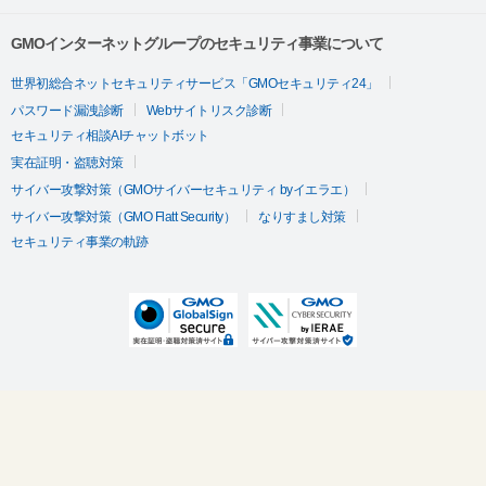
GMOインターネットグループのセキュリティ事業について
世界初総合ネットセキュリティサービス「GMOセキュリティ24」
パスワード漏洩診断
Webサイトリスク診断
セキュリティ相談AIチャットボット
実在証明・盗聴対策
サイバー攻撃対策（GMOサイバーセキュリティ byイエラエ）
サイバー攻撃対策（GMO Flatt Security）
なりすまし対策
セキュリティ事業の軌跡