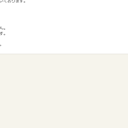
いております。
ん。
す。
。