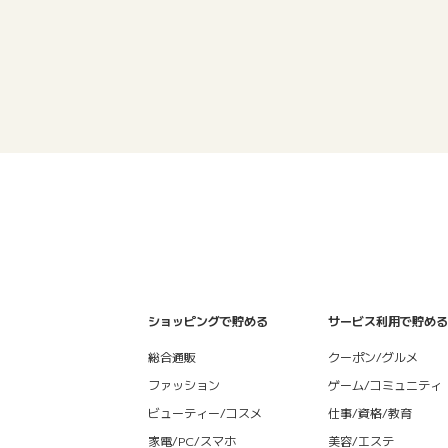
ショッピングで貯める
サービス利用で貯める
総合通販
クーポン/グルメ
ファッション
ゲーム/コミュニティ
ビューティー/コスメ
仕事/資格/教育
家電/PC/スマホ
美容/エステ