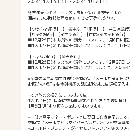
2024年12月28日(土)～2024年1月5日(日)
冬季休業に伴い、一部の交換において交換完了まで
通常よりお時間を頂きますのでご了承ください。
【ゆうちょ銀行】【三菱東京UFJ銀行】【三井住友銀行
【りそな銀行】【イオン銀行】【住信SBIネット銀行】
■12月26日(木)以降の申請分については、1月6日に
■12月27日(金)以降の申請分につきましては、1月7
【PayPay銀行】【楽天銀行】
■12月26日(木)までの申請分については、12月27日
■12月27日(金)以降の申請分につきましては、2025
※冬季休業の期間中は現金交換の完了メールが予定日よ
お振込み状況は各金融機関の残高照会または通帳記入よ
※その他の交換先につきましては、
12月27日(金)以降に交換申請をされた方の手続処理は
1月6日(月)より順次対応してまいります。
※一部の電子マネー・ギフト券は翌日に交換完了します
交換完了メールまたはマイページよりポイント交換履歴
※ゴールド・プラチナ・ダイヤモンドランク対象のリア