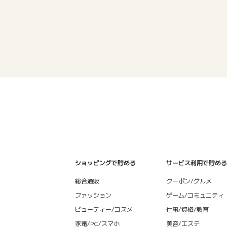
ショッピングで貯める
サービス利用で貯める
総合通販
クーポン/グルメ
ファッション
ゲーム/コミュニティ
ビューティー/コスメ
仕事/資格/教育
家電/PC/スマホ
美容/エステ