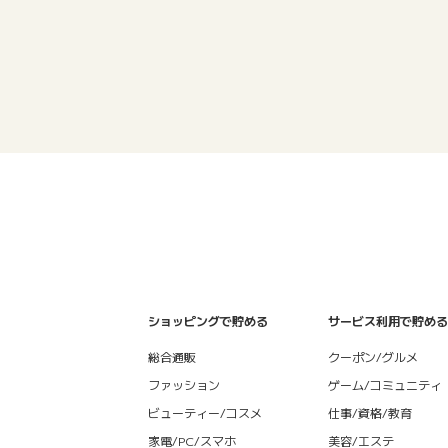
ショッピングで貯める
サービス利用で貯める
総合通販
クーポン/グルメ
ファッション
ゲーム/コミュニティ
ビューティー/コスメ
仕事/資格/教育
家電/PC/スマホ
美容/エステ