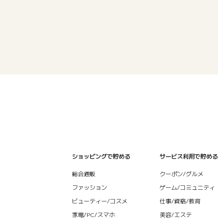
ショッピングで貯める
サービス利用で貯める
総合通販
クーポン/グルメ
ファッション
ゲーム/コミュニティ
ビューティー/コスメ
仕事/資格/教育
家電/PC/スマホ
美容/エステ