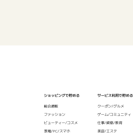
ショッピングで貯める
サービス利用で貯める
総合通販
クーポン/グルメ
ファッション
ゲーム/コミュニティ
ビューティー/コスメ
仕事/資格/教育
家電/PC/スマホ
美容/エステ