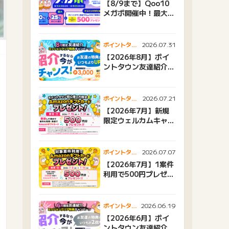
【8/9まで】Qoo10
メガポ開催中！最大
25%還元＆500ptプ
レゼント
2026.07.31
ポイントタウ
ンニュース
【2026年8月】ポイ
ントタウン友達紹介キ
ャンペーンおすすめ広
告紹介
2026.07.21
ポイントタウ
ンニュース
【2026年7月】新規
限定ウェルカムキャン
ペーン
2026.07.07
ポイントタウ
ンニュース
【2026年7月】1案件
利用で500円プレゼン
トキャンペーン
2026.06.19
ポイントタウ
ンニュース
【2026年6月】ポイ
ントタウン友達紹介キ