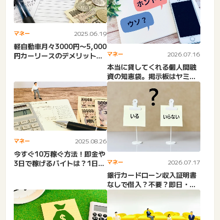
マネー
2025.06.19
軽自動車月々3000円〜5,000
マネー
2026.07.16
円カーリースのデメリット！
中古車激安ボーナス...
本当に貸してくれる個人間融
資の知恵袋。掲示板はヤミ
金？くじらは詐欺？お金貸し
ま...
マネー
2025.08.26
今すぐ10万稼ぐ方法！即金や
マネー
2026.07.17
3日で稼げるバイトは？1日・
1週間で10万稼ぐ方法...
銀行カードローン収入証明書
なしで借入？不要？即日・出
さない・提出しないキャッ
シ...