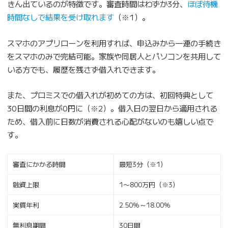
きん出ているのが特徴です。審査時間はわずか3分、
ほぼ待機
時間なしで結果を受け取れます
（※1）。
スマホのアプリローンを利用すれば、申込みから一連の手続き
をスマホのみで完結可能。家族や同居人とパソコンを共用して
いる方でも、履歴を残さず借入れできます。
また、プロミスでの借入れが初めての方は、初回特典として
30日間の利息が0円に（※2）。借入日の翌日から適用される
ため、借入前に日数が消費される心配がないのも嬉しい点で
す。
審査にかかる時間
最短3分（※1）
融資上限
1〜800万円（※3）
実質年利
2.50％～18.00％
無利息期間
30日間