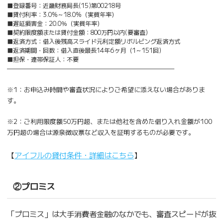
■登録番号：近畿財務局長(15)第00218号
■貸付利率：3.0%～18.0%（実質年率）
■遅延損害金：20.0％（実質年率）
■契約限度額または貸付金額：800万円以内(要審査)
■返済方式：借入後残高スライド元利定額リボルビング返済方式
■返済期間・回数：借入直後最長14年6ヶ月（1～151回)
■担保・連帯保証人：不要
————————————————————————————
※1：お申込み時間や審査状況によりご希望に添えない場合がありま
す。
※2：ご利用限度額50万円超、または他社を含めた借り入れ金額が100
万円超の場合は源泉徴収票など収入を証明するものが必要です。
【
アイフルの貸付条件・詳細はこちら
】
②プロミス
「プロミス」は大手消費者金融のなかでも、審査スピードが抜