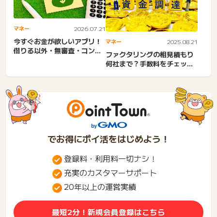
マネー
2026.07.21
今すぐお金が欲しいアプリ！
マネー
2025.08.21
借りる以外・無審査・コンビ
ファクタリングの相見積もり
ニでお金借りる・専業主
何社まで？手数料をチェッ
婦・...
ク！安いおすすめの会社
でお得にポイ活をはじめよう！
登録料・利用料一切ナシ！
充実のカスタマーサポート
20年以上の運営実績
最短2分！新規会員登録はこちら