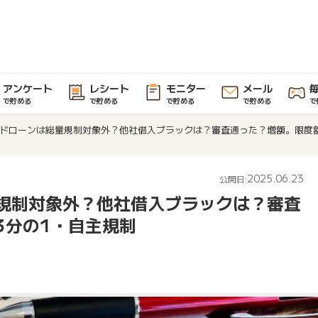
アンケート
レシート
モニター
メール
で貯める
で貯める
で貯める
で貯める
で
ドローンは総量規制対象外？他社借入ブラックは？審査通った？増額。限度額
2025.06.23
公開日:
規制対象外？他社借入ブラックは？審査
3分の1・自主規制