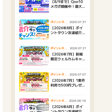
【8/9まで】Qoo10
メガポ開催中！最大
25%還元＆500ptプ
レゼント
2026.07.31
ポイントタウ
ンニュース
【2026年8月】ポイ
ントタウン友達紹介キ
ャンペーンおすすめ広
告紹介
2026.07.21
ポイントタウ
ンニュース
【2026年7月】新規
限定ウェルカムキャン
ペーン
2026.07.07
ポイントタウ
ンニュース
【2026年7月】1案件
利用で500円プレゼン
トキャンペーン
2026.06.19
ポイントタウ
ンニュース
【2026年6月】ポイ
ントタウン友達紹介キ