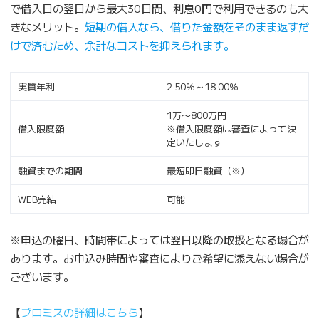
で借入日の翌日から最大30日間、利息0円で利用できるのも大
きなメリット。
短期の借入なら、借りた金額をそのまま返すだ
けで済むため、余計なコストを抑えられます。
実質年利
2.50％～18.00％
1万〜800万円
借入限度額
※借入限度額は審査によって決
定いたします
融資までの期間
最短即日融資（※）
WEB完結
可能
※申込の曜日、時間帯によっては翌日以降の取扱となる場合が
あります。お申込み時間や審査によりご希望に添えない場合が
ございます。
【
プロミスの詳細はこちら
】