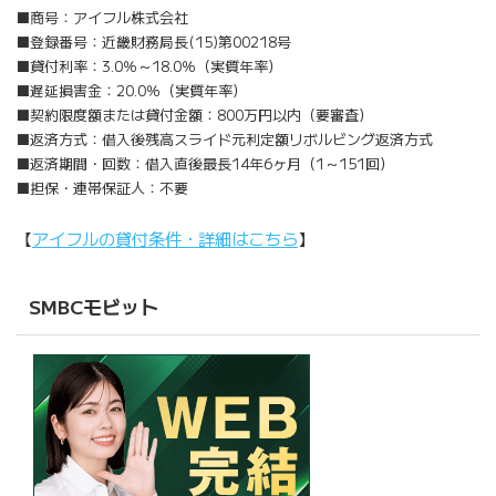
■商号：アイフル株式会社
■登録番号：近畿財務局長(15)第00218号
■貸付利率：3.0％～18.0％（実質年率）
■遅延損害金：20.0％（実質年率）
■契約限度額または貸付金額：800万円以内（要審査）
■返済方式：借入後残高スライド元利定額リボルビング返済方式
■返済期間・回数：借入直後最長14年6ヶ月（1～151回）
■担保・連帯保証人：不要
【
アイフルの貸付条件・詳細はこちら
】
SMBCモビット