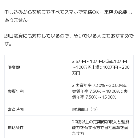
申し込みから契約まですべてスマホで完結OK。来店の必要も
ありません。
即日融資にも対応しているので、急いでいる人にもおすすめで
す。
a.5万円～10万円未満b.10万円
限度額
～100万円未満c.100万円～200
万円
a.実質年率 7.30％～20.00％b.
実質年利
実質年率 7.30％～18.00％c.実
質年率 7.30％～15.00％
審査時間
最短即日（※）
20歳以上の定期的な収入と返済
申込条件
能力を有する方で当社基準を満
たす方