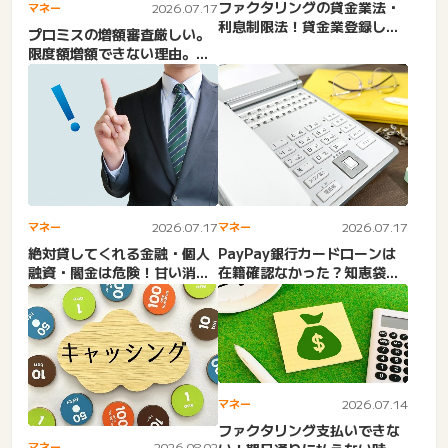
ファクタリングの貸金業法・
マネー
2026.07.17
利息制限法！貸金業登録しな
プロミスの増額審査厳しい。
いと違法？金利・金融庁の
限度額増額できない理由。審
見...
査時間長い？土日対応。知
恵...
マネー
2026.07.17
マネー
2026.07.17
絶対貸してくれる金融・個人
PayPay銀行カードローンは
融資・闇金は危険！甘い消費
在籍確認なかった？知恵袋の
者金融は闇金で危険性が高い
口コミ。いつ？タイミン...
マネー
2026.07.14
ファクタリング支払いできな
マネー
2026.08.02