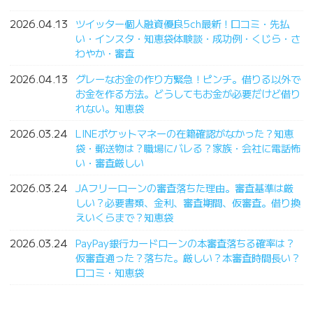
2026.04.13
ツイッター個人融資優良5ch最新！口コミ・先払
い・インスタ・知恵袋体験談・成功例・くじら・さ
わやか・審査
2026.04.13
グレーなお金の作り方緊急！ピンチ。借りる以外で
お金を作る方法。どうしてもお金が必要だけど借り
れない。知恵袋
2026.03.24
LINEポケットマネーの在籍確認がなかった？知恵
袋・郵送物は？職場にバレる？家族・会社に電話怖
い・審査厳しい
2026.03.24
JAフリーローンの審査落ちた理由。審査基準は厳
しい？必要書類、金利、審査期間、仮審査。借り換
えいくらまで？知恵袋
2026.03.24
PayPay銀行カードローンの本審査落ちる確率は？
仮審査通った？落ちた。厳しい？本審査時間長い？
口コミ・知恵袋