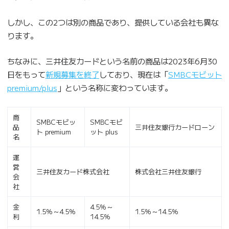
しかし、この2つは別の商品であり、提供している会社も異な
ります。
ちなみに、三井住友カードという名前の商品は2023年6月30
日をもって
新規募集を終了
しており、現在は「
SMBCモビット
premium/plus
」という名称に変わっています。
商
SMBCモビッ
SMBCモビ
品
三井住友銀行カードローン
ト premium
ット plus
名
運
営
三井住友カード株式会社
株式会社三井住友銀行
会
社
金
4.5％～
1.5％～4.5％
1.5％～14.5％
利
14.5％