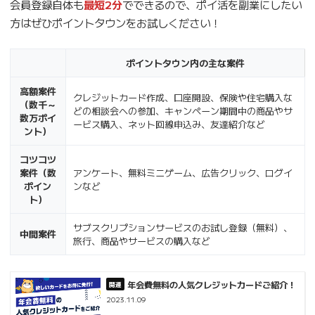
会員登録自体も
最短2分
でできるので、ポイ活を副業にしたい
方はぜひポイントタウンをお試しください！
ポイントタウン内の主な案件
高額案件
クレジットカード作成、口座開設、保険や住宅購入な
（数千～
どの相談会への参加、キャンペーン期間中の商品やサ
数万ポイ
ービス購入、ネット回線申込み、友達紹介など
ント）
コツコツ
案件（数
アンケート、無料ミニゲーム、広告クリック、ログイ
ポイン
ンなど
ト）
サブスクリプションサービスのお試し登録（無料）、
中間案件
旅行、商品やサービスの購入など
年会費無料の人気クレジットカードご紹介！
2023.11.09