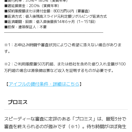
■貸付利率：3.0％～18.0％（実質年率）
■遅延損害金：20.0％（実質年率）
■契約限度額または貸付金額：800万円以内（要審査）
■返済方式：借入後残高スライド元利定額リボルビング返済方式
■返済期間・回数：借入直後最長14年6ヶ月（1～151回）
■担保・連帯保証人：不要
————————————————————————————
※1：お申込み時間や審査状況によりご希望に添えない場合がありま
す。
※2：ご利用限度額50万円超、または他社を含めた借り入れ金額が100
万円超の場合は源泉徴収票など収入を証明するものが必要です。
【
アイフルの貸付条件・詳細はこちら
】
プロミス
スピーディーな審査に定評のある「プロミス」は、最短3分で
審査を終えられるのが強みです（※1）。待ち時間がほぼ発生