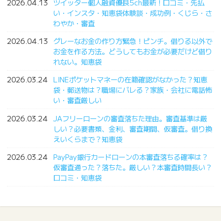
2026.04.13
ツイッター個人融資優良5ch最新！口コミ・先払
い・インスタ・知恵袋体験談・成功例・くじら・さ
わやか・審査
2026.04.13
グレーなお金の作り方緊急！ピンチ。借りる以外で
お金を作る方法。どうしてもお金が必要だけど借り
れない。知恵袋
2026.03.24
LINEポケットマネーの在籍確認がなかった？知恵
袋・郵送物は？職場にバレる？家族・会社に電話怖
い・審査厳しい
2026.03.24
JAフリーローンの審査落ちた理由。審査基準は厳
しい？必要書類、金利、審査期間、仮審査。借り換
えいくらまで？知恵袋
2026.03.24
PayPay銀行カードローンの本審査落ちる確率は？
仮審査通った？落ちた。厳しい？本審査時間長い？
口コミ・知恵袋