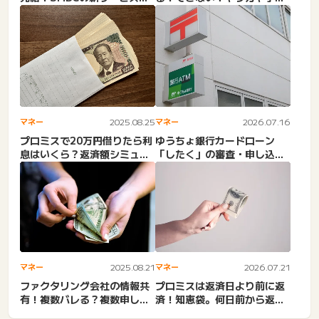
井住友銀行の「Oli...
料や利用時間・暗証番号・
ア...
マネー
2025.08.25
マネー
2026.07.16
プロミスで20万円借りたら利
ゆうちょ銀行カードローン
息はいくら？返済額シミュレ
「したく」の審査・申し込み
ーション。返済額一覧確認...
は終了！解約。審査なしでお
金...
マネー
2025.08.21
マネー
2026.07.21
ファクタリング会社の情報共
プロミスは返済日より前に返
有！複数バレる？複数申し込
済！知恵袋。何日前から返済
み・他社利用中・同じ請求
可能？早く？遅れたら早め