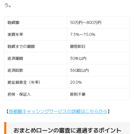
う。
融資額
50万円〜800万円
実質年率
7.3％〜15.0％
融資までの期間
最短即日
返済期間
30年以内
返済回数
360回以内
遅延損害金（年率）
20.0％
担保・保証人
原則不要
【
首都圏キャッシングサービスの詳細はこちらから
】
おまとめローンの審査に通過するポイント