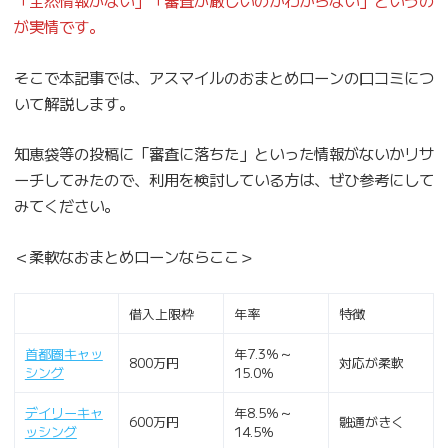
が実情です。
そこで本記事では、アスマイルのおまとめローンの口コミにつ
いて解説します。
知恵袋等の投稿に「審査に落ちた」といった情報がないかリサ
ーチしてみたので、利用を検討している方は、ぜひ参考にして
みてください。
＜柔軟なおまとめローンならここ＞
借入上限枠
年率
特徴
首都圏キャッ
年7.3％～
800万円
対応が柔軟
シング
15.0％
デイリーキャ
年8.5％～
600万円
融通がきく
ッシング
14.5％