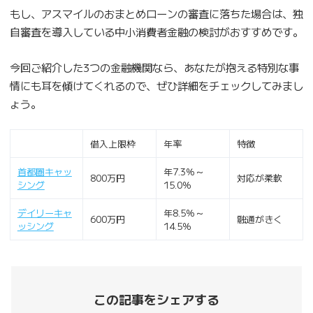
もし、アスマイルのおまとめローンの審査に落ちた場合は、独
自審査を導入している中小消費者金融の検討がおすすめです。
今回ご紹介した3つの金融機関なら、あなたが抱える特別な事
情にも耳を傾けてくれるので、ぜひ詳細をチェックしてみまし
ょう。
借入上限枠
年率
特徴
首都圏キャッ
年7.3％～
800万円
対応が柔軟
シング
15.0％
デイリーキャ
年8.5％～
600万円
融通がきく
ッシング
14.5％
この記事をシェアする