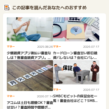
この記事を読んだあなたへのおすすめ
マネー
2025.08.26
マネー
2026.07.17
少額融資アプリ後払い審査な
カードローン審査甘い即日融
しは？無審査融資アプリ。審
資バレないは？会社にバレず
査甘いお金借りる独自審
に借りる。会社連絡なしで
査・...
お...
マネー
2026.07.17
SMBCモビットの保証会社一
マネー
2026.07.14
覧！審査会社はどこ？SMBC
アコムは土日も増額OK？審査
モビットとプロミスの両...
は甘い？審査時間や増額ボタ