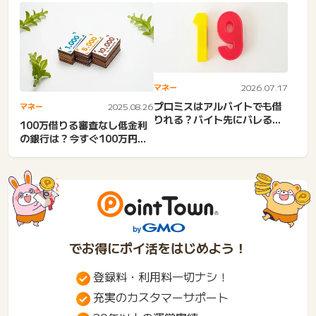
ンが表示されない・押せな...
マネー
2026.07.17
プロミスはアルバイトでも借
マネー
2025.08.26
りれる？バイト先にバレる？
100万借りる審査なし低金利
収入証明書なし？必要書
の銀行は？今すぐ100万円欲
類・...
しい。即日お金借りるや...
でお得にポイ活をはじめよう！
登録料・利用料一切ナシ！
充実のカスタマーサポート