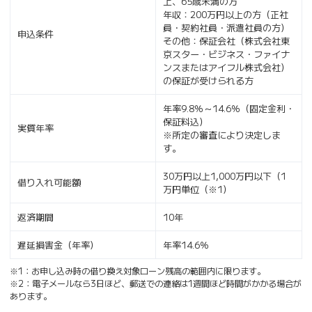
上、65歳未満の方
年収：200万円以上の方（正社
員・契約社員・派遣社員の方）
申込条件
その他：保証会社（株式会社東
京スター・ビジネス・ファイナ
ンスまたはアイフル株式会社）
の保証が受けられる方
年率9.8％～14.6％（固定金利・
保証料込）
実質年率
※所定の審査により決定しま
す。
30万円以上1,000万円以下（1
借り入れ可能額
万円単位（※1）
返済期間
10年
遅延損害金（年率）
年率14.6％
※1：お申し込み時の借り換え対象ローン残高の範囲内に限ります。
※2：電子メールなら3日ほど、郵送での連絡は1週間ほど時間がかかる場合が
あります。