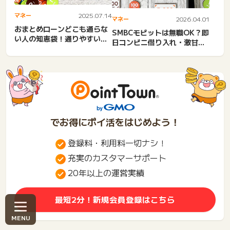
マネー
2025.07.14
マネー
2026.04.01
おまとめローンどこも通らな
SMBCモビットは無職OK？即
い人の知恵袋！通りやすいブ
日コンビニ借り入れ・激甘審
ラックOK。首都圏キャッシ...
査ファイナンスの真実！...
でお得にポイ活をはじめよう！
登録料・利用料一切ナシ！
充実のカスタマーサポート
20年以上の運営実績
最短2分！新規会員登録はこちら