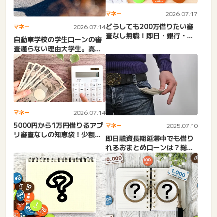
マネー
2026.07.17
どうしても200万借りたい審
マネー
2026.07.14
査なし無職！即日・銀行・消
自動車学校の学生ローンの審
費者金融・学生。200万...
査通らない理由大学生。高校
生。運転免許ローン・合宿
免...
マネー
2026.07.14
5000円から1万円借りるアプ
マネー
2025.07.10
リ審査なしの知恵袋！少額融
即日融資長期延滞中でも借り
資日審査甘いは？今すぐ...
れるおまとめローンは？総量
規制オーバーでも借りれる
街...