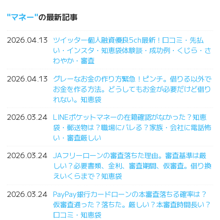
マネー
の最新記事
2026.04.13
ツイッター個人融資優良5ch最新！口コミ・先払
い・インスタ・知恵袋体験談・成功例・くじら・さ
わやか・審査
2026.04.13
グレーなお金の作り方緊急！ピンチ。借りる以外で
お金を作る方法。どうしてもお金が必要だけど借り
れない。知恵袋
2026.03.24
LINEポケットマネーの在籍確認がなかった？知恵
袋・郵送物は？職場にバレる？家族・会社に電話怖
い・審査厳しい
2026.03.24
JAフリーローンの審査落ちた理由。審査基準は厳
しい？必要書類、金利、審査期間、仮審査。借り換
えいくらまで？知恵袋
2026.03.24
PayPay銀行カードローンの本審査落ちる確率は？
仮審査通った？落ちた。厳しい？本審査時間長い？
口コミ・知恵袋