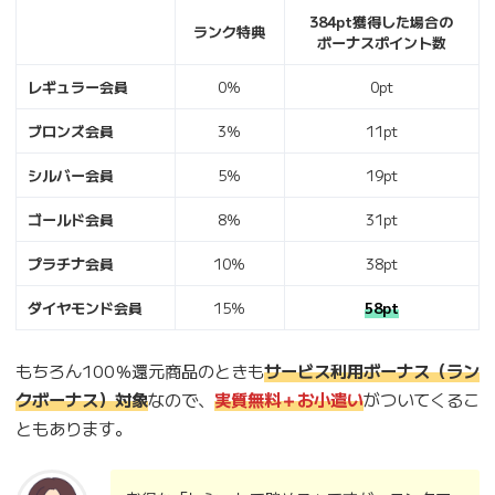
384pt獲得した場合の
ランク特典
ボーナスポイント数
レギュラー会員
0％
0pt
ブロンズ会員
3％
11pt
シルバー会員
5％
19pt
ゴールド会員
8％
31pt
プラチナ会員
10％
38pt
ダイヤモンド会員
15％
58pt
もちろん100％還元商品のときも
サービス利用ボーナス（ラン
クボーナス）対象
なので、
実質無料＋お小遣い
がついてくるこ
ともあります。