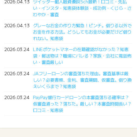
2026.04.13
ツイッター個人融資優良5ch最新！口コミ・先払
い・インスタ・知恵袋体験談・成功例・くじら・さ
わやか・審査
2026.04.13
グレーなお金の作り方緊急！ピンチ。借りる以外で
お金を作る方法。どうしてもお金が必要だけど借り
れない。知恵袋
2026.03.24
LINEポケットマネーの在籍確認がなかった？知恵
袋・郵送物は？職場にバレる？家族・会社に電話怖
い・審査厳しい
2026.03.24
JAフリーローンの審査落ちた理由。審査基準は厳
しい？必要書類、金利、審査期間、仮審査。借り換
えいくらまで？知恵袋
2026.03.24
PayPay銀行カードローンの本審査落ちる確率は？
仮審査通った？落ちた。厳しい？本審査時間長い？
口コミ・知恵袋