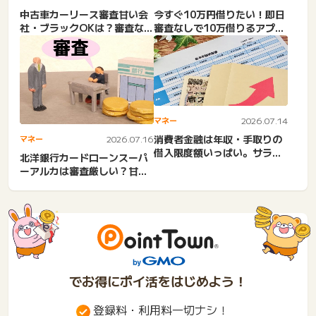
中古車カーリース審査甘い会
今すぐ10万円借りたい！即日
社・ブラックOKは？審査な
審査なしで10万借りるアプリ
し、審査不要は危険。自己
は？少額融資でお金借り...
破...
マネー
2026.07.14
消費者金融は年収・手取りの
マネー
2026.07.16
借入限度額いっぱい。サラ
北洋銀行カードローンスーパ
金・複数・限度額上げる。い
ーアルカは審査厳しい？甘
く...
い？最短即日融資？在籍確
認・...
でお得にポイ活をはじめよう！
登録料・利用料一切ナシ！