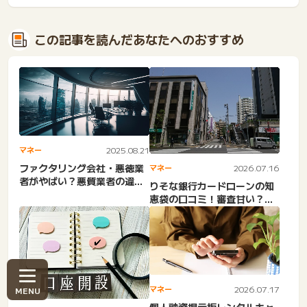
この記事を読んだあなたへのおすすめ
マネー
2025.08.21
ファクタリング会社・悪徳業
マネー
2026.07.16
者がやばい？悪質業者の違法
りそな銀行カードローンの知
判例。取り立て・注意点・
恵袋の口コミ！審査甘い？結
危...
果来ない理由。本審査日
数・...
マネー
2026.07.17
個人融資掲示板レンタルキャ