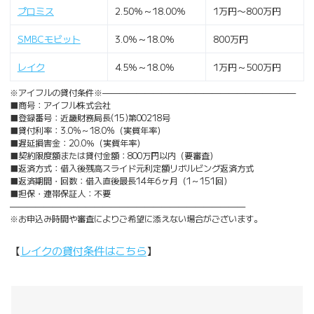
プロミス
2.50％～18.00％
1万円〜800万円
SMBCモビット
3.0％～18.0％
800万円
レイク
4.5％～18.0％
1万円～500万円
※アイフルの貸付条件※———————————————————————
■商号：アイフル株式会社
■登録番号：近畿財務局長(15)第00218号
■貸付利率：3.0%～18.0%（実質年率）
■遅延損害金：20.0％（実質年率）
■契約限度額または貸付金額：800万円以内（要審査）
■返済方式：借入後残高スライド元利定額リボルビング返済方式
■返済期間・回数：借入直後最長14年6ヶ月（1～151回）
■担保・連帯保証人：不要
————————————————————————————
※お申込み時間や審査によりご希望に添えない場合がございます。
【
レイクの貸付条件はこちら
】