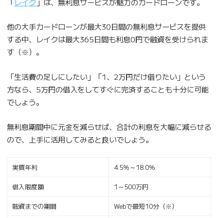
「
レイク
」は、無利息サービスが魅力のカードローンです。
他の大手カードローンが最大30日間の無利息サービスを提供
する中、レイクは最大365日間も利息0円で融資を受けられま
す（※）。
「生活費の足しにしたい」「1、2万円だけ借りたい」という
方なら、5万円の借入をしてすぐに完済することも十分に可能
でしょう。
無利息期間中に元金を減らせば、合計の利息を大幅に減らせる
ので、上手に活用してみると良いでしょう。
実質年利
4.5％～18.0％
借入限度額
1～500万円
融資までの期間
Webで最短10分（※）