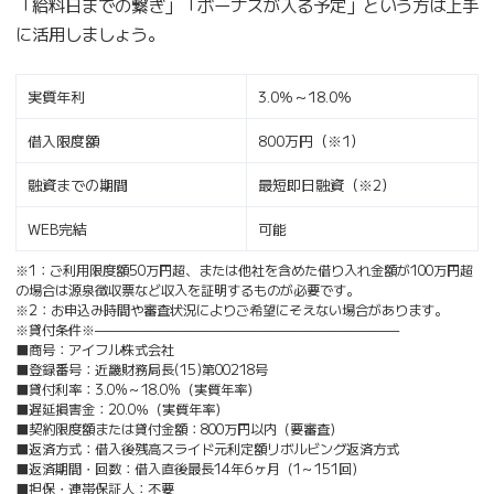
「給料日までの繋ぎ」「ボーナスが入る予定」という方は上手
に活用しましょう。
実質年利
3.0％～18.0％
借入限度額
800万円（※1）
融資までの期間
最短即日融資（※2）
WEB完結
可能
※1：ご利用限度額50万円超、または他社を含めた借り入れ金額が100万円超
の場合は源泉徴収票など収入を証明するものが必要です。
※2：お申込み時間や審査状況によりご希望にそえない場合があります。
※貸付条件※———————————————————————
■商号：アイフル株式会社
■登録番号：近畿財務局長(15)第00218号
■貸付利率：3.0%～18.0%（実質年率）
■遅延損害金：20.0％（実質年率）
■契約限度額または貸付金額：800万円以内（要審査）
■返済方式：借入後残高スライド元利定額リボルビング返済方式
■返済期間・回数：借入直後最長14年6ヶ月（1～151回）
■担保・連帯保証人：不要