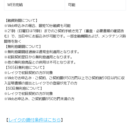
WEB完結
可能
【融資時間について】
※Web申込みの場合、最短10分融資も可能
※21時（日曜日は18時）までのご契約手続き完了（審査・必要書類の確認含
む）で、当日中にお振込みが可能です。一部金融機関および、メンテナンス時
間等を除く
【無利息期間について】
※無利息期間経過後は通常金利適用となります。
※初回契約翌日から無利息適用となります。
※他の無利息商品との併用は不可となります。
【365日無利息について】
※レイクで初回契約の方が対象
※Webでお申込み・ご契約、ご契約額が50万円以上でご契約後59日以内に収
入証明書類の提出とレイクでの登録が完了の方
【60日無利息について】
※レイクで初回契約の方が対象
※Webお申込み、ご契約額が50万円未満の方
【
レイクの貸付条件はこちら
】