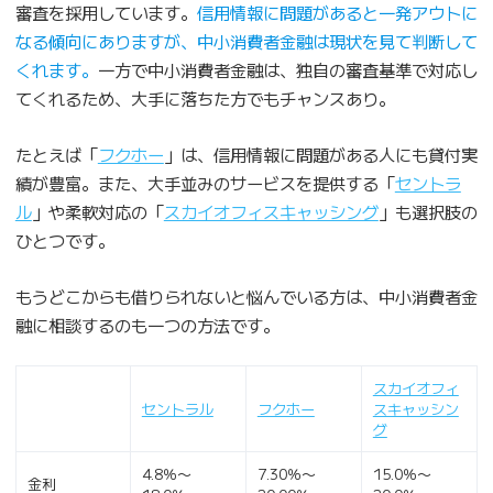
審査を採用しています。
信用情報に問題があると一発アウトに
なる傾向にありますが、中小消費者金融は現状を見て判断して
くれます。
一方で中小消費者金融は、独自の審査基準で対応し
てくれるため、大手に落ちた方でもチャンスあり。
たとえば「
フクホー
」は、信用情報に問題がある人にも貸付実
績が豊富。また、大手並みのサービスを提供する「
セントラ
ル
」や柔軟対応の「
スカイオフィスキャッシング
」も選択肢の
ひとつです。
もうどこからも借りられないと悩んでいる方は、中小消費者金
融に相談するのも一つの方法です。
スカイオフィ
セントラル
フクホー
スキャッシン
グ
4.8％〜
7.30％〜
15.0％〜
金利