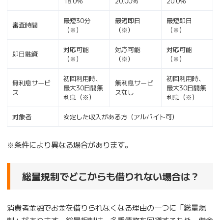
18.0％
20.00％
20.0％
最短30分
最短即日
最短即日
審査時間
（※）
（※）
（※）
対応可能
対応可能
対応可能
即日融資
（※）
（※）
（※）
初回利用時、
初回利用時、
無利息サービ
無利息サービ
最大30日間無
最大30日間無
ス
スなし
利息（※）
利息（※）
対象者
安定した収入がある方（アルバイト可）
※条件により異なる場合があります。
総量規制でどこからも借りれない場合は？
消費者金融でお金を借りられなくなる理由の一つに「総量規
制」があります。総量規制は、多重債務を回避するため、借金