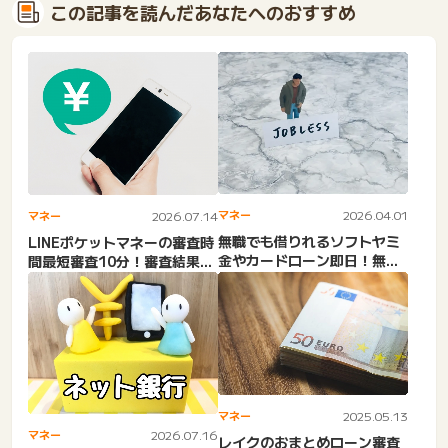
この記事を読んだあなたへのおすすめ
マネー
2026.04.01
マネー
2026.07.14
無職でも借りれるソフトヤミ
LINEポケットマネーの審査時
金やカードローン即日！無職
間最短審査10分！審査結果来
借り入れ激甘審査ファイナ
ない理由は？土日・混...
ン...
マネー
2025.05.13
マネー
2026.07.16
レイクのおまとめローン審査