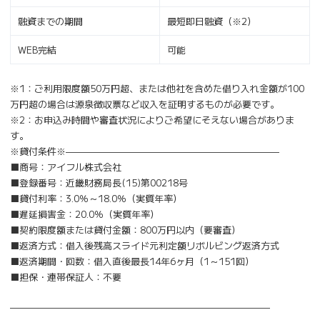
融資までの期間
最短即日融資（※2）
WEB完結
可能
※1：ご利用限度額50万円超、または他社を含めた借り入れ金額が100
万円超の場合は源泉徴収票など収入を証明するものが必要です。
※2：お申込み時間や審査状況によりご希望にそえない場合がありま
す。
※貸付条件※———————————————————————
■商号：アイフル株式会社
■登録番号：近畿財務局長(15)第00218号
■貸付利率：3.0％～18.0％（実質年率）
■遅延損害金：20.0％（実質年率）
■契約限度額または貸付金額：800万円以内（要審査）
■返済方式：借入後残高スライド元利定額リボルビング返済方式
■返済期間・回数：借入直後最長14年6ヶ月（1～151回）
■担保・連帯保証人：不要
————————————————————————————