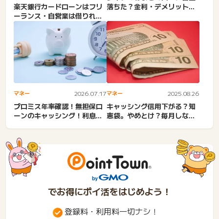
落ちた？金利・デメリット！
楽天銀行カードローンはフリ
他社解約・契約違反・他社
ーランス・自営業は借りれ
借...
る？独立した個人事業主。審
査...
マネー
2026.07.17
マネー
2025.08.26
プロミス年率確認！無担保ロ
キャッシング信用下がる？知
ーンのキャッシング！利息高
恵袋。やめとけ？毎月しない
い？増える？金利下げる。
方がいい？悪いこと？信用
利...
情...
でお得にポイ活をはじめよう！
登録料・利用料一切ナシ！