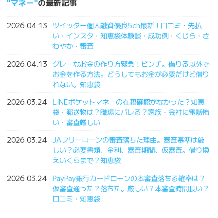
マネー
の最新記事
2026.04.13
ツイッター個人融資優良5ch最新！口コミ・先払
い・インスタ・知恵袋体験談・成功例・くじら・さ
わやか・審査
2026.04.13
グレーなお金の作り方緊急！ピンチ。借りる以外で
お金を作る方法。どうしてもお金が必要だけど借り
れない。知恵袋
2026.03.24
LINEポケットマネーの在籍確認がなかった？知恵
袋・郵送物は？職場にバレる？家族・会社に電話怖
い・審査厳しい
2026.03.24
JAフリーローンの審査落ちた理由。審査基準は厳
しい？必要書類、金利、審査期間、仮審査。借り換
えいくらまで？知恵袋
2026.03.24
PayPay銀行カードローンの本審査落ちる確率は？
仮審査通った？落ちた。厳しい？本審査時間長い？
口コミ・知恵袋