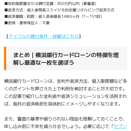
■契約限度額または貸付金額：800万円以内（要審査）
■返済方式：借入後残高スライド元利定額リボルビング返済方式
■返済期間・回数：借入直後最長14年6ヶ月（1～151回）
■担保・連帯保証人：不要
【
アイフルの貸付条件・詳細はこちら
】
まとめ｜横浜銀行カードローンの特徴を理
解し最適な一枚を選ぼう
横浜銀行カードローンは、金利や返済方法、借入限度額など多
くのポイントを押さえた上で利用を検討することが大切です。
この記事で紹介した金利表や返済シミュレーションを活用すれ
ば、毎月の返済負担を具体的にイメージしやすくなります。
また、審査の基準や借りられない理由も理解しておくことで、
申し込み前に不安を減らせるでしょう。必要に応じて「
セブン