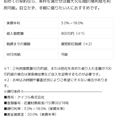
初めての契約なら、条件を満たせば最大30日間の無利息も利
用可能。目立たず、手軽に借りたい人におすすめです。
実質年利
3.0％～18.0％
借入限度額
800万円（※1）
融資までの期間
最短即日融資（※2）
WEB完結
可能
※1：ご利用限度額50万円超、または他社を含めた借り入れ金額が100
万円超の場合は源泉徴収票など収入を証明するものが必要です。
※2：お申込み時間や審査状況によりご希望にそえない場合がありま
す。
※貸付条件※———————————————————————
■商号：アイフル株式会社
■登録番号：近畿財務局長(15)第00218号
■貸付利率：3.0％～18.0％（実質年率）
■遅延損害金：20.0％（実質年率）