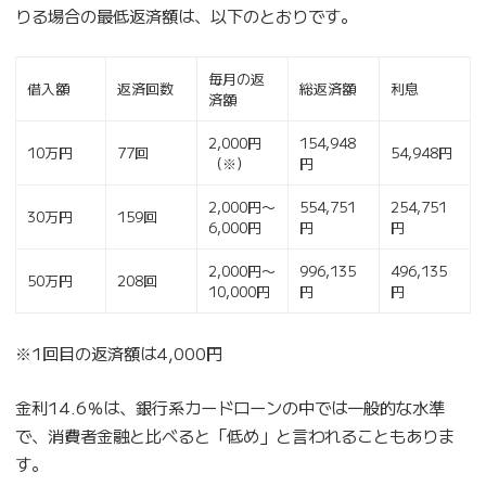
りる場合の最低返済額は、以下のとおりです。
毎月の返
借入額
返済回数
総返済額
利息
済額
2,000円
154,948
10万円
77回
54,948円
（※）
円
2,000円〜
554,751
254,751
30万円
159回
6,000円
円
円
2,000円〜
996,135
496,135
50万円
208回
10,000円
円
円
※1回目の返済額は4,000円
金利14.6％は、銀行系カードローンの中では一般的な水準
で、消費者金融と比べると「低め」と言われることもありま
す。