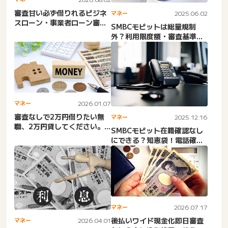
審査甘い必ず借りれるビジネ
マネー
2025.06.02
スローン・事業者ローン審査
SMBCモビットは総量規制
激甘は？即日・個人事業
外？利用限度額・審査基準・
主・...
審査落ち？銀行カードロー
ン...
マネー
2026.01.07
審査なしで2万円借りたい無
マネー
2025.12.16
職、2万円貸してください。
SMBCモビット在籍確認なし
どうしても2万円必要。即金...
にできる？知恵袋！電話確認
原則なし！やばい？職場連...
マネー
2026.07.17
後払いワイド現金化即日審査
マネー
2026.04.01