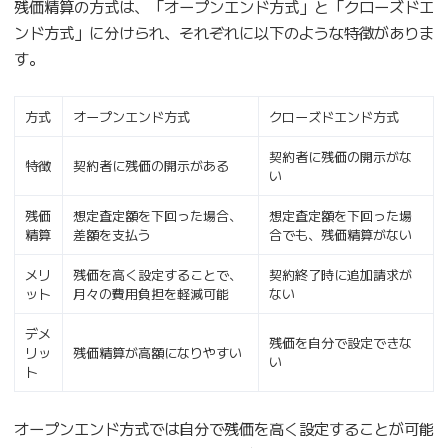
残価精算の方式は、「オープンエンド方式」と「クローズドエ
ンド方式」に分けられ、それぞれに以下のような特徴がありま
す。
方式
オープンエンド方式
クローズドエンド方式
契約者に残価の開示がな
特徴
契約者に残価の開示がある
い
残価
想定査定額を下回った場合、
想定査定額を下回った場
精算
差額を支払う
合でも、残価精算がない
メリ
残価を高く設定することで、
契約終了時に追加請求が
ット
月々の費用負担を軽減可能
ない
デメ
残価を自分で設定できな
リッ
残価精算が高額になりやすい
い
ト
オープンエンド方式では自分で残価を高く設定することが可能