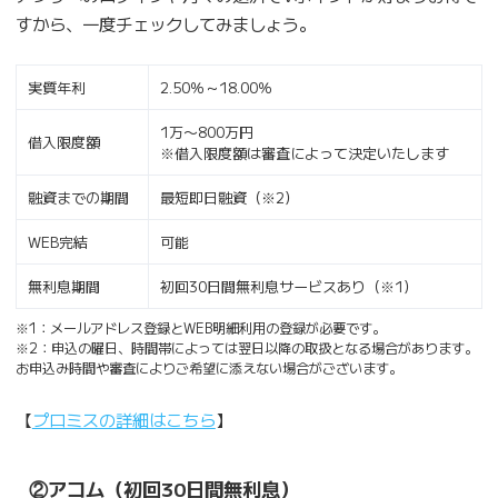
すから、一度チェックしてみましょう。
実質年利
2.50％～18.00％
1万〜800万円
借入限度額
※借入限度額は審査によって決定いたします
融資までの期間
最短即日融資（※2）
WEB完結
可能
無利息期間
初回30日間無利息サービスあり（※1）
※1：メールアドレス登録とWEB明細利用の登録が必要です。
※2：申込の曜日、時間帯によっては翌日以降の取扱となる場合があります。
お申込み時間や審査によりご希望に添えない場合がございます。
【
プロミスの詳細はこちら
】
②アコム（初回30日間無利息）