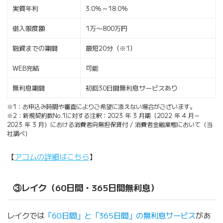
実質年利
3.0％～18.0％
借入限度額
1万〜800万円
融資までの期間
最短20分（※1）
WEB完結
可能
無利息期間
初回30日間無利息サービスあり
※1：お申込み時間や審査によりご希望に添えない場合がございます。
※2：新規契約数No.1に対する注釈：2023 年 3 月期（2022 年 4 月～
2023 年 3 月）における消費者向無担保貸付 / 消費者金融業態において（当
社調べ）
【
アコムの詳細はこちら
】
③レイク（60日間・365日間無利息）
レイクでは
「60日間」と「365日間」の無利息サービス
があ