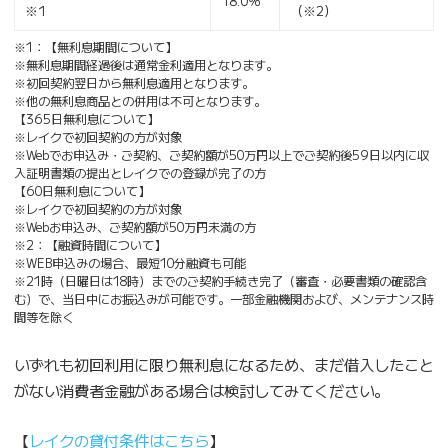
18.0％
※1
（※2）
※1：【無利息期間について】
※無利息期間経過後は通常金利適用となります。
※初回契約翌日から無利息適用となります。
※他の無利息商品との併用は不可となります。
【365日無利息について】
※レイクで初回契約の方が対象
※Webでお申込み・ご契約、ご契約額が50万円以上でご契約後59日以内に収
入証明書類の提出とレイクでの登録が完了の方
【60日無利息について】
※レイクで初回契約の方が対象
※Webお申込み、ご契約額が50万円未満の方
※2：【融資時間について】
※WEB申込みの場合、最短10分融資も可能
※21時（日曜日は18時）までのご契約手続き完了（審査・必要書類の確認含
む）で、当日中にお振込みが可能です。一部金融機関および、メンテナンス時
間等を除く
いずれも初回利用に限り無利息になるため、まだ借入したこと
がない消費者金融がある場合は検討してみてください。
【
レイクの貸付条件はこちら
】