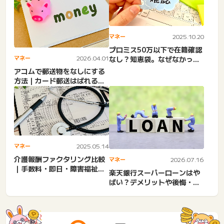
マネー
2025.10.20
プロミス50万以下で在籍確認
マネー
2026.04.01
なし？知恵袋。なぜなかっ
た？あった？アルバイト・
アコムで郵送物をなしにする
派...
方法｜カード郵送はばれる？
知恵袋口コミやカードレス
の...
マネー
2025.05.14
介護報酬ファクタリング比較
マネー
2026.07.16
｜手数料・即日・障害福祉・
楽天銀行スーパーローンはや
介護施設・訪問介護・早期
ばい？デメリットや後悔・悪
資...
い評判やばい？本審査落ち
た...