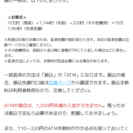
＜計算式＞
10万円（残高）＋1,744円（利息）＋220円（その他費用）＝10万
1,964円（完済金額）
※利息は日割り計算のため、返済金額が毎日変わります。本日の返済金額は会
員ページからご確認ください。
※その他費用は、前回の入金以降に提携ATMにて入金した場合などに発生し
ます。
※返済方法によっては、手数料が別途必要になる場合があります。
一括返済の方法は「振込」か「ATM」になります。振込の場
合、振込先銀行口座は
会員ページ
から確認できます。振込手数
料は利用者負担なので、注意してください。
ATMの場合は、1,000円未満の入金ができません
。残った分
は振込で支払う必要があるので、把握しておきましょう。
また、110～220円のATM手数料がかかる点も知っておいてく