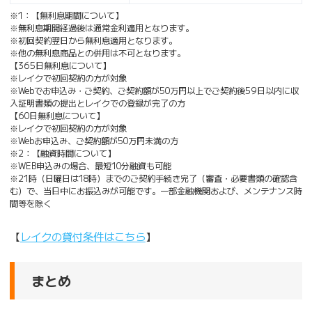
※1：【無利息期間について】
※無利息期間経過後は通常金利適用となります。
※初回契約翌日から無利息適用となります。
※他の無利息商品との併用は不可となります。
【365日無利息について】
※レイクで初回契約の方が対象
※Webでお申込み・ご契約、ご契約額が50万円以上でご契約後59日以内に収
入証明書類の提出とレイクでの登録が完了の方
【60日無利息について】
※レイクで初回契約の方が対象
※Webお申込み、ご契約額が50万円未満の方
※2：【融資時間について】
※WEB申込みの場合、最短10分融資も可能
※21時（日曜日は18時）までのご契約手続き完了（審査・必要書類の確認含
む）で、当日中にお振込みが可能です。一部金融機関および、メンテナンス時
間等を除く
【
レイクの貸付条件はこちら
】
まとめ