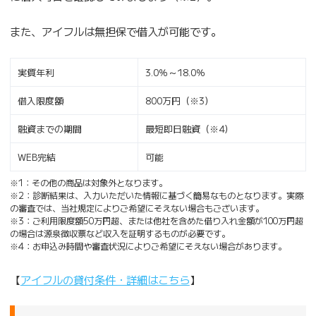
また、アイフルは無担保で借入が可能です。
実質年利
3.0％～18.0％
借入限度額
800万円（※3）
融資までの期間
最短即日融資（※4）
WEB完結
可能
※1：その他の商品は対象外となります。
※2：診断結果は、入力いただいた情報に基づく簡易なものとなります。実際
の審査では、当社規定によりご希望にそえない場合もございます。
※3：ご利用限度額50万円超、または他社を含めた借り入れ金額が100万円超
の場合は源泉徴収票など収入を証明するものが必要です。
※4：お申込み時間や審査状況によりご希望にそえない場合があります。
【
アイフルの貸付条件・詳細はこちら
】