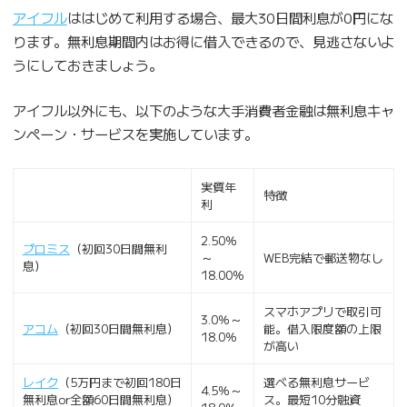
アイフル
ははじめて利用する場合、最大30日間利息が0円にな
ります。無利息期間内はお得に借入できるので、見逃さないよ
うにしておきましょう。
アイフル以外にも、以下のような大手消費者金融は無利息キャ
ンペーン・サービスを実施しています。
実質年
特徴
利
2.50％
プロミス
（初回30日間無利
～
WEB完結で郵送物なし
息）
18.00％
スマホアプリで取引可
3.0％～
アコム
（初回30日間無利息）
能。借入限度額の上限
18.0％
が高い
レイク
（5万円まで初回180日
選べる無利息サービ
4.5％～
無利息or全額60日間無利息）
ス。最短10分融資