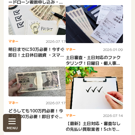
ードローン複数申し込み・ま
た？消費者金融・アイフル・
とめる車・住宅ローン・総...
サ...
マネー
2026.07.17
明日までに30万必要！今すぐ
マネー
2026.01.09
即日！土日休日融資 ・スマホ
土日審査・土日対応のファク
完結！初めて借りるのに...
タリング！日曜日・個人事業
主・少額・フリーナンス・
祝...
マネー
2026.07.17
どうしても100万円必要！今
マネー
2026.07.14
すぐ100万必要！即日すぐ借
りる方法！審査時間短い...
【最新】土日対応・審査なし
の先払い買取業者！5chで口
コミ評判の良いのはどこ？...