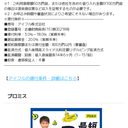
※1：ご利用限度額50万円超、または他社を含めた借り入れ金額が100万円超
の場合は源泉徴収票など収入を証明するものが必要です。
※2：お申込み時間や審査状況によりご希望にそえない場合があります。
※貸付条件※———————————————————————
■商号：アイフル株式会社
■登録番号：近畿財務局長(15)第00218号
■貸付利率：3.0％～18.0％（実質年率）
■遅延損害金：20.0％（実質年率）
■契約限度額または貸付金額：800万円以内（要審査）
■返済方式：借入後残高スライド元利定額リボルビング返済方式
■返済期間・回数：借入直後最長14年6ヶ月（1～151回）
■担保・連帯保証人：不要
————————————————————————————
【
アイフルの貸付条件・詳細はこちら
】
プロミス