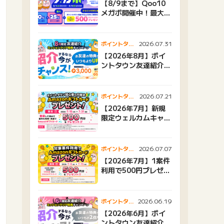
【8/9まで】Qoo10
メガポ開催中！最大
25%還元＆500ptプ
レゼント
2026.07.31
ポイントタウ
ンニュース
【2026年8月】ポイ
ントタウン友達紹介キ
ャンペーンおすすめ広
告紹介
2026.07.21
ポイントタウ
ンニュース
【2026年7月】新規
限定ウェルカムキャン
ペーン
2026.07.07
ポイントタウ
ンニュース
【2026年7月】1案件
利用で500円プレゼン
トキャンペーン
2026.06.19
ポイントタウ
ンニュース
【2026年6月】ポイ
ントタウン友達紹介キ