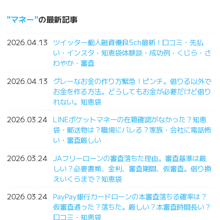
マネー
の最新記事
2026.04.13
ツイッター個人融資優良5ch最新！口コミ・先払
い・インスタ・知恵袋体験談・成功例・くじら・さ
わやか・審査
2026.04.13
グレーなお金の作り方緊急！ピンチ。借りる以外で
お金を作る方法。どうしてもお金が必要だけど借り
れない。知恵袋
2026.03.24
LINEポケットマネーの在籍確認がなかった？知恵
袋・郵送物は？職場にバレる？家族・会社に電話怖
い・審査厳しい
2026.03.24
JAフリーローンの審査落ちた理由。審査基準は厳
しい？必要書類、金利、審査期間、仮審査。借り換
えいくらまで？知恵袋
2026.03.24
PayPay銀行カードローンの本審査落ちる確率は？
仮審査通った？落ちた。厳しい？本審査時間長い？
口コミ・知恵袋