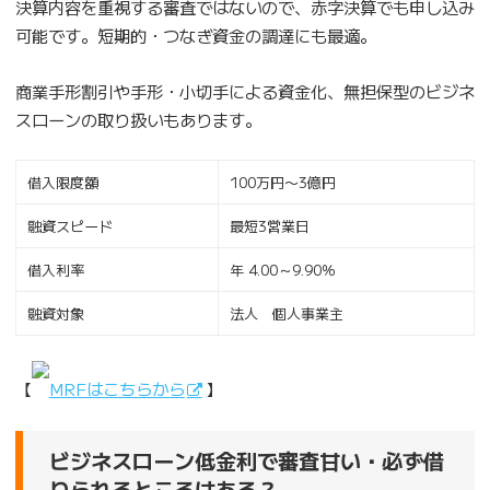
決算内容を重視する審査ではないので、赤字決算でも申し込み
可能です。短期的・つなぎ資金の調達にも最適。
商業手形割引や手形・小切手による資金化、無担保型のビジネ
スローンの取り扱いもあります。
借入限度額
100万円〜3億円
融資スピード
最短3営業日
借入利率
年 4.00～9.90％
融資対象
法人 個人事業主
【
MRFはこちらから
】
ビジネスローン低金利で審査甘い・必ず借
りられるところはある？