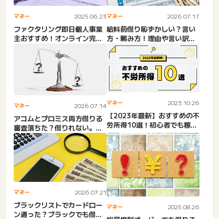
マネー
2025.06.23
マネー
2026.07.17
ファクタリング即日個人事業
給料前借り恥ずかしい？言い
主おすすめ！オンライン完
方・頼み方！理由や言い訳。
結・急ぎの資金調達・審査な
バイト・前借りできない・
し...
断...
マネー
2023.10.26
マネー
2026.07.14
【2023年最新】おすすめの不
アコムとプロミス両方借りる
労所得10選！初心者でも稼げ
審査落ちた？借りれない。金
るコツを徹底解説
利・レイク・アイフル・SM...
マネー
2026.07.21
ブラックリストでカードロー
マネー
2025.08.26
ン通った？ブラックでも借り