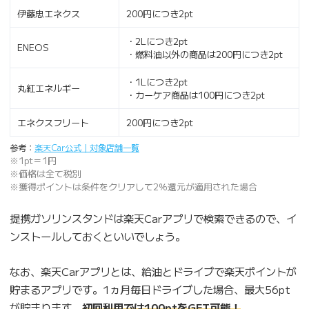
伊藤忠エネクス
200円につき2pt
・2Lにつき2pt
ENEOS
・燃料油以外の商品は200円につき2pt
・1Lにつき2pt
丸紅エネルギー
・カーケア商品は100円につき2pt
エネクスフリート
200円につき2pt
参考：
楽天Car公式｜対象店舗一覧
※1pt＝1円
※価格は全て税別
※獲得ポイントは条件をクリアして2％還元が適用された場合
提携ガソリンスタンドは楽天Carアプリで検索できるので、イ
ンストールしておくといいでしょう。
なお、楽天Carアプリとは、給油とドライブで楽天ポイントが
貯まるアプリです。1ヵ月毎日ドライブした場合、最大56pt
が貯まります。
初回利用では100ptをGET可能！