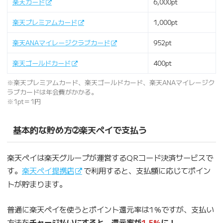
楽天カード
6,000pt
楽天プレミアムカード
1,000pt
楽天ANAマイレージクラブカード
952pt
楽天ゴールドカード
400pt
※楽天プレミアムカード、楽天ゴールドカード、楽天ANAマイレージク
ラブカードは年会費がかかる。
※1pt＝1円
基本的な貯め方➁楽天ペイで支払う
楽天ペイは楽天グループが運営するQRコード決済サービスで
す。
楽天ペイ提携店
で利用すると、支払額に応じてポイン
トが貯まります。
普通に楽天ペイを使うとポイント還元率は1％ですが、支払い
方法を
チャージ払いにすると、還元率が
1.5%
に！