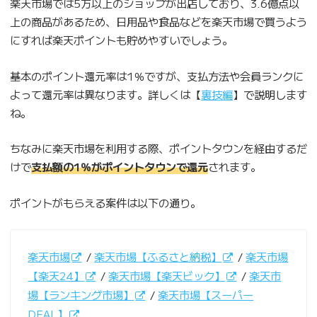
楽天市場では5万以上のショップが出店しており、3.6億点以
上の商品があるため、日用品や食品などを楽天市場で買うよう
にすれば楽天ポイントも貯めやすいでしょう。
基本のポイント還元率は1％ですが、支払方法や会員ランクに
よって還元率は異なります。詳しくは【
裏技編
】で説明します
ね。
ちなみに楽天市場を利用する際、ポイントタウンを経由するだ
けで
支払額の1％がポイントタウンで還元
されます。
ポイントがもらえる案件は以下の通り。
楽天市場
/
楽天市場【ふるさと納税】
/
楽天市場
【楽天24】
/
楽天市場【楽天ビック】
/
楽天市
場【ランキング市場】
/
楽天市場【スーパー
DEAL】