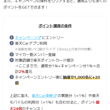
また、キャンペーンの条件をクリアすると、通常よりも多くの
ポイントをGETできます！
ポイント獲得の条件
キャンペーン
にエントリー
楽天Carアプリ利用
※初回を除いて2回ドライブ（2km以上の走行が対象）
マイカー割メンバー登録
対象店舗で楽天ポイントカード提示
⇒ここまでで、通常分1％+キャンペーン分1％＝合
計
2％
還元
キャンペーンエントリー後に
抽選で1,000名に+20
倍
上記に加え、
楽天Car車検
の実施分（+1％）や楽天
モバイルの利用分（+1％）も合わせると、ポイント
最
大24倍
のチャンス！