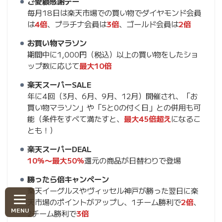
ご愛顧感謝デー
毎月18日は楽天市場での買い物でダイヤモンド会員
は
4倍
、プラチナ会員は
3倍
、ゴールド会員は
2倍
お買い物マラソン
期間中に1,000円（税込）以上の買い物をしたショ
ップ数に応じて
最大10倍
楽天スーパーSALE
年に4回（3月、6月、9月、12月）開催され、「お
買い物マラソン」や「5と0の付く日」との併用も可
能（条件をすべて満たすと、
最大45倍超え
になるこ
とも！）
楽天スーパーDEAL
10％〜最大50％
還元の商品が日替わりで登場
勝ったら倍キャンペーン
楽天イーグルスやヴィッセル神戸が勝った翌日に楽
天市場のポイントがアップし、1チーム勝利で
2倍
、
2チーム勝利で
3倍