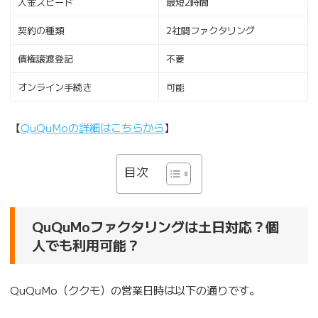
入金スピード
最短2時間
契約の種類
2社間ファクタリング
債権譲渡登記
不要
オンライン手続き
可能
【
QuQuMoの詳細はこちらから
】
目次
QuQuMoファクタリングは土日対応？個
人でも利用可能？
QuQuMo（ククモ）の営業日時は以下の通りです。