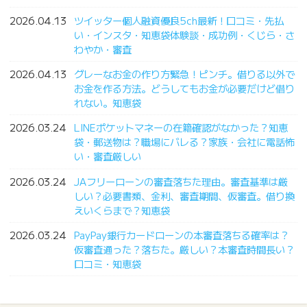
2026.04.13
ツイッター個人融資優良5ch最新！口コミ・先払
い・インスタ・知恵袋体験談・成功例・くじら・さ
わやか・審査
2026.04.13
グレーなお金の作り方緊急！ピンチ。借りる以外で
お金を作る方法。どうしてもお金が必要だけど借り
れない。知恵袋
2026.03.24
LINEポケットマネーの在籍確認がなかった？知恵
袋・郵送物は？職場にバレる？家族・会社に電話怖
い・審査厳しい
2026.03.24
JAフリーローンの審査落ちた理由。審査基準は厳
しい？必要書類、金利、審査期間、仮審査。借り換
えいくらまで？知恵袋
2026.03.24
PayPay銀行カードローンの本審査落ちる確率は？
仮審査通った？落ちた。厳しい？本審査時間長い？
口コミ・知恵袋