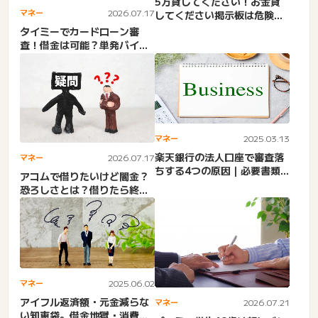
5万貸してください！お金貸
マネー
2026.07.17
してください掲示板は危険。
少額融資アプリ審査なし・
タイミーでカードローン審
無...
査！借金は可能？単発バイト
始めたばかりの人や派遣バイ
ト...
マネー
2025.03.13
楽天銀行の法人口座で審査落
マネー
2026.07.17
ちする4つの原因｜必要書類
アコムで借りたいけど闇金？
やデメリットを解説。固定
恐ろしさとは？借りたら終わ
電...
り、怖いお兄さんが来る・
反...
マネー
2025.06.02
アイフル返済額・元金減らな
マネー
2026.07.21
い知恵袋。借金地獄・消費者