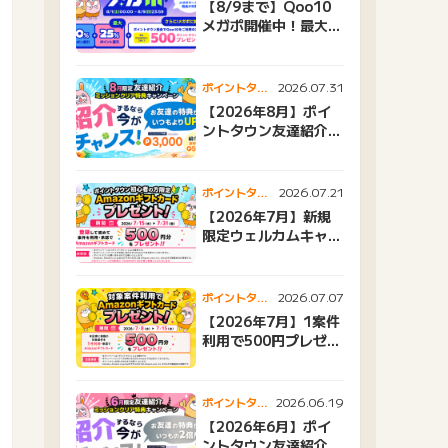
【8/9まで】Qoo10
メガポ開催中！最大
25%還元＆500ptプ
レゼント
2026.07.31
ポイントタウ
ンニュース
【2026年8月】ポイ
ントタウン友達紹介キ
ャンペーンおすすめ広
告紹介
2026.07.21
ポイントタウ
ンニュース
【2026年7月】新規
限定ウェルカムキャン
ペーン
2026.07.07
ポイントタウ
ンニュース
【2026年7月】1案件
利用で500円プレゼン
トキャンペーン
2026.06.19
ポイントタウ
ンニュース
【2026年6月】ポイ
ントタウン友達紹介キ