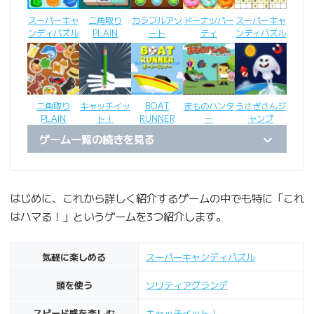
スーパーキャ
二角取り
カラフルアソ
ドーナツパー
スーパーキャ
ンディパズル
PLAIN
ート
ティ
ンディパズル
二角取り
キャッチイッ
BOAT
まものハンタ
うさぎさんジ
PLAIN
ト！
RUNNER
ー
ャンプ
ゲーム一覧の続きを見る
はじめに、これから詳しく紹介するゲームの中でも特に「これ
はハマる！」というゲームを3つ紹介します。
気軽に楽しめる
スーパーキャンディパズル
頭を使う
ソリティアグランデ
スピード感を楽しむ
キャッチイット！