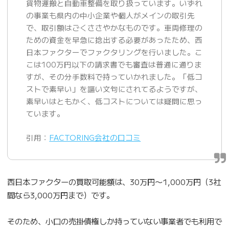
貨物運搬と自動車整備を取り扱っています。いずれ
の事業も県内の中小企業や個人がメインの取引先
で、取引額はごくささやかなものです。車両修理の
ための資金を早急に捻出する必要があったため、西
日本ファクターでファクタリングを行いました。こ
こは100万円以下の請求書でも審査は普通に通りま
すが、その分手数料で持っていかれました。「低コ
ストで素早い」を謳い文句にされてるようですが、
素早いはともかく、低コストについては疑問に思っ
ています。
引用：
FACTORING会社の口コミ
西日本ファクターの買取可能額は、30万円〜1,000万円（3社
間なら3,000万円まで）です。
そのため、小口の売掛債権しか持っていない事業者でも利用で