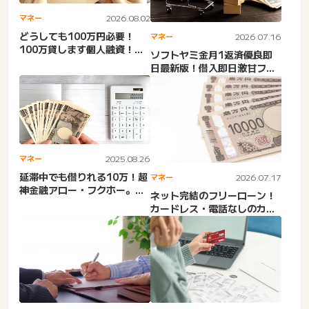
マネー
2026.08.02
どうしても100万円必要！
マネー
2026.07.16
100万貸します個人融資！審
ソフトヤミ金月1返済優良即
査なしで100万円借りる...
日最新版！借入即日激甘ファ
イナンス・審査激甘の街金
は...
マネー
2025.08.26
延滞中でも借りれる10万！超
マネー
2026.07.17
神金融アロー・フクホー。延
ネット完結のフリーローン！
滞ブラックでも借りれる即...
カードレス・電話なしのカー
ドローンWeb完結・即日キ...