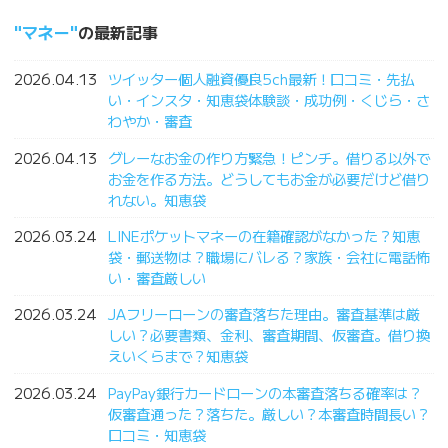
マネー
の最新記事
2026.04.13
ツイッター個人融資優良5ch最新！口コミ・先払
い・インスタ・知恵袋体験談・成功例・くじら・さ
わやか・審査
2026.04.13
グレーなお金の作り方緊急！ピンチ。借りる以外で
お金を作る方法。どうしてもお金が必要だけど借り
れない。知恵袋
2026.03.24
LINEポケットマネーの在籍確認がなかった？知恵
袋・郵送物は？職場にバレる？家族・会社に電話怖
い・審査厳しい
2026.03.24
JAフリーローンの審査落ちた理由。審査基準は厳
しい？必要書類、金利、審査期間、仮審査。借り換
えいくらまで？知恵袋
2026.03.24
PayPay銀行カードローンの本審査落ちる確率は？
仮審査通った？落ちた。厳しい？本審査時間長い？
口コミ・知恵袋