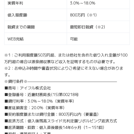
実質年利
3.0％～18.0％
借入限度額
800万円（※1）
融資までの期間
最短即日融資（※2）
WEB完結
可能
※1：ご利用限度額50万円超、または他社を含めた借り入れ金額が100
万円超の場合は源泉徴収票など収入を証明するものが必要です。
※2：お申込み時間や審査状況によりご希望にそえない場合がありま
す。
※貸付条件※———————————————————————
■商号：アイフル株式会社
■登録番号：近畿財務局長(15)第00218号
■貸付利率：3.0％～18.0％（実質年率）
■遅延損害金：20.0％（実質年率）
■契約限度額または貸付金額：800万円以内（要審査）
■返済方式：借入後残高スライド元利定額リボルビング返済方式
■返済期間・回数：借入直後最長14年6ヶ月（1～151回）
■担保・連帯保証人：不要