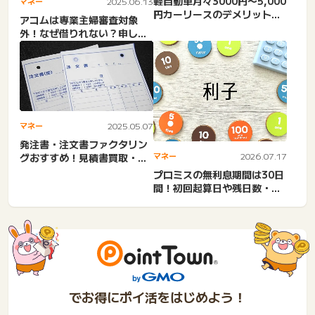
軽自動車月々3000円〜5,000
マネー
2025.06.13
円カーリースのデメリット！
アコムは専業主婦審査対象
中古車激安ボーナス...
外！なぜ借りれない？申し込
み条件と収入なしで借りる方
法...
マネー
2025.05.07
発注書・注文書ファクタリン
マネー
2026.07.17
グおすすめ！見積書買取・現
金化個人事業主や建設業・
プロミスの無利息期間は30日
低...
間！初回起算日や残日数・残
高の確認方法・返済・キャ...
でお得にポイ活をはじめよう！