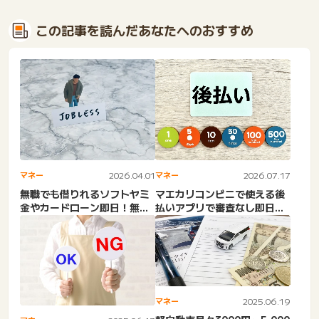
この記事を読んだあなたへのおすすめ
マネー
2026.04.01
マネー
2026.07.17
無職でも借りれるソフトヤミ
マエカリコンビニで使える後
金やカードローン即日！無職
払いアプリで審査なし即日
借り入れ激甘審査ファイナ
は？クイックペイ・通販・V
ン...
マ...
マネー
2025.06.19