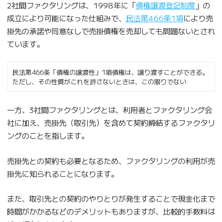
2社間ファクタリングは、1998年に「
債権譲渡登記制度
」の
成立により可能になった仕組みで、
民法第466条1項
により売
掛先の承諾や同意なしで売掛債権を売却しても問題ないとされ
ています。
民法第466条「債権の譲渡性」1項債権は、譲り渡すことができる。
ただし、その性質がこれを許さないときは、この限りでない
一方、3社間ファクタリングとは、利用者とファクタリング会
社に加え、売掛先（取引先）を含めて契約締結するファクタリ
ングのことを指します。
売掛先との契約も必要となるため、ファクタリングの利用が売
掛先に知られることになります。
また、取引先との契約のやりとりが発生することで現金化まで
時間がかかるなどのデメリットもありますが、比較的手数料は