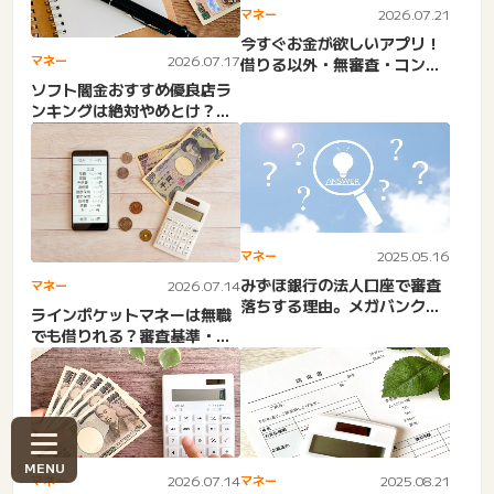
マネー
2026.07.21
今すぐお金が欲しいアプリ！
マネー
2026.07.17
借りる以外・無審査・コンビ
ニでお金借りる・専業主
ソフト闇金おすすめ優良店ラ
婦・...
ンキングは絶対やめとけ？危
険性や違法性・デメリッ
ト。...
マネー
2025.05.16
みずほ銀行の法人口座で審査
マネー
2026.07.14
落ちする理由。メガバンクの
ラインポケットマネーは無職
法人口座審査難しい？難易
でも借りれる？審査基準・在
度...
籍確認・口コミまで徹底解
説...
マネー
2026.07.14
マネー
2025.08.21