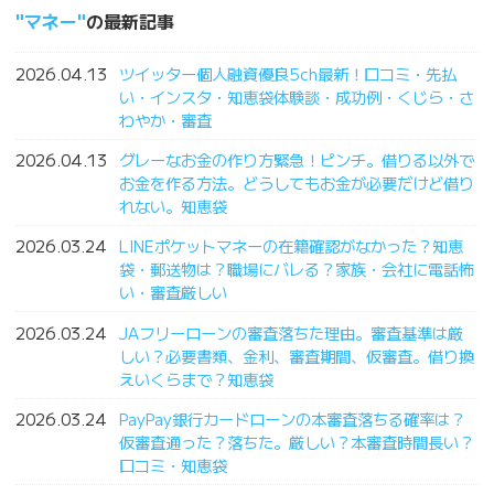
マネー
の最新記事
2026.04.13
ツイッター個人融資優良5ch最新！口コミ・先払
い・インスタ・知恵袋体験談・成功例・くじら・さ
わやか・審査
2026.04.13
グレーなお金の作り方緊急！ピンチ。借りる以外で
お金を作る方法。どうしてもお金が必要だけど借り
れない。知恵袋
2026.03.24
LINEポケットマネーの在籍確認がなかった？知恵
袋・郵送物は？職場にバレる？家族・会社に電話怖
い・審査厳しい
2026.03.24
JAフリーローンの審査落ちた理由。審査基準は厳
しい？必要書類、金利、審査期間、仮審査。借り換
えいくらまで？知恵袋
2026.03.24
PayPay銀行カードローンの本審査落ちる確率は？
仮審査通った？落ちた。厳しい？本審査時間長い？
口コミ・知恵袋