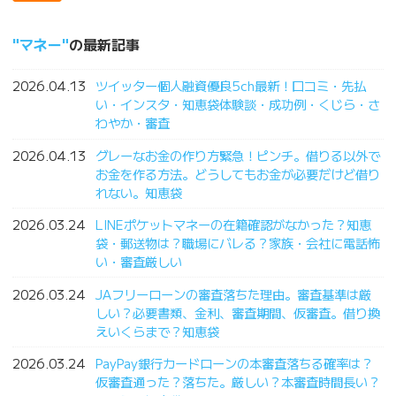
マネー
の最新記事
2026.04.13
ツイッター個人融資優良5ch最新！口コミ・先払
い・インスタ・知恵袋体験談・成功例・くじら・さ
わやか・審査
2026.04.13
グレーなお金の作り方緊急！ピンチ。借りる以外で
お金を作る方法。どうしてもお金が必要だけど借り
れない。知恵袋
2026.03.24
LINEポケットマネーの在籍確認がなかった？知恵
袋・郵送物は？職場にバレる？家族・会社に電話怖
い・審査厳しい
2026.03.24
JAフリーローンの審査落ちた理由。審査基準は厳
しい？必要書類、金利、審査期間、仮審査。借り換
えいくらまで？知恵袋
2026.03.24
PayPay銀行カードローンの本審査落ちる確率は？
仮審査通った？落ちた。厳しい？本審査時間長い？