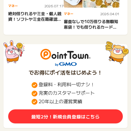
マネー
2026.07.17
絶対借りれるヤミ金・個人融
マネー
2026.04.01
資！ソフトヤミ金在籍確認な
審査なしで10万借りる無職知
しLINE完結の怖さ。無職...
恵袋！でも借りれるカードロ
ーン即日！無職、無収入で...
でお得にポイ活をはじめよう！
登録料・利用料一切ナシ！
充実のカスタマーサポート
20年以上の運営実績
最短2分！新規会員登録はこちら