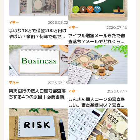
マネー
2025.05.02
マネー
2026.07.16
手取り18万で借金200万円は
アイフル増額メールきたで審
やばい？余裕？何年で返せ
査落ち？メールでどれくらい
る？知恵袋。自力1年・2...
上がる？いつから？こな
い？...
マネー
2025.03.13
楽天銀行の法人口座で審査落
マネー
2026.07.17
ちする4つの原因｜必要書類
しんきん個人ローンの審査厳
やデメリットを解説。固定
しい。審査基準甘い？審査結
電...
果通らない。審査期間・個
人...