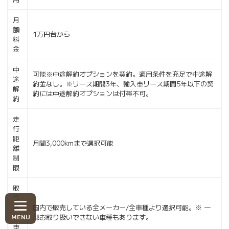
月
額
1万円台から
料
金
中
可能※中途解約オプションを契約。適用条件を充足で中途解
途
約金なし。※リース期間3年、輸入車リース期間5年以下の契
解
約には中途解約オプションは付帯不可。
約
走
行
距
月間3,000kmまで選択可能
離
制
限
取
り
扱
国内で販売している全メーカー/全車種より選択可能。※ 一
い
部お取り扱いできない車種もあります。
車