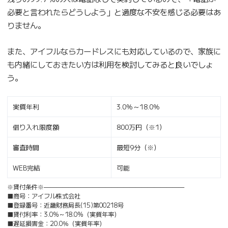
必要と言われたらどうしよう」と過度な不安を感じる必要はあ
りません。
また、アイフルならカードレスにも対応しているので、家族に
も内緒にしておきたい方は利用を検討してみると良いでしょ
う。
実質年利
3.0％～18.0％
借り入れ限度額
800万円（※1）
審査時間
最短9分（※）
WEB完結
可能
※貸付条件※———————————————————————
■商号：アイフル株式会社
■登録番号：近畿財務局長(15)第00218号
■貸付利率：3.0%～18.0%（実質年率）
■遅延損害金：20.0％（実質年率）