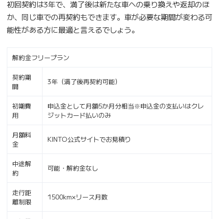
初回契約は3年で、満了後は新たな車への乗り換えや返却のほ
か、同じ車での再契約もできます。車が必要な期間が変わる可
能性がある方に最適と言えるでしょう。
解約金フリープラン
契約期
3年（満了後再契約可能）
間
初期費
申込金として月額5か月分相当※申込金の支払いはクレ
用
ジットカード払いのみ
月額料
KINTO公式サイトでお見積り
金
中途解
可能・解約金なし
約
走行距
1500km×リース月数
離制限