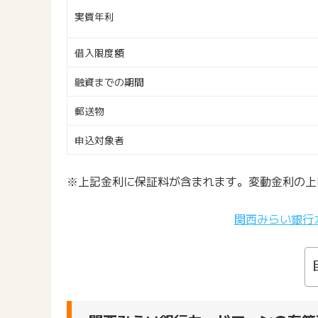
実質年利
借入限度額
融資までの期間
郵送物
申込対象者
※上記金利に保証料が含まれます。変動金利の上限
関西みらい銀行