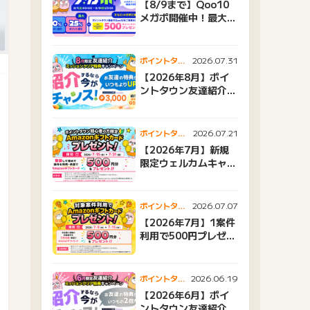
【8/9まで】Qoo10
メガポ開催中！最大
25%還元＆500ptプ
レゼント
2026.07.31
ポイントタウ
ンニュース
【2026年8月】ポイ
ントタウン友達紹介キ
ャンペーンおすすめ広
告紹介
2026.07.21
ポイントタウ
ンニュース
【2026年7月】新規
限定ウェルカムキャン
ペーン
2026.07.07
ポイントタウ
ンニュース
【2026年7月】1案件
利用で500円プレゼン
トキャンペーン
2026.06.19
ポイントタウ
ンニュース
【2026年6月】ポイ
ントタウン友達紹介キ