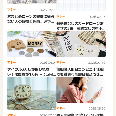
マネー
2025.06.04
おまとめローンの審査に通ら
マネー
2026.07.14
ない人の特徴と理由。必ず借
郵送物なしのカードローンお
りれるおまとめローン審査
すすめ5選｜郵送なしの中小
ゆ...
消費者金融はある？アイフ
ル...
マネー
2026.04.01
マネー
2026.07.16
アイフル3万しか借りれな
無職借入即日コンビニ！無職
い！限度額が1万円〜 3万円。
でも融資可能即日振込できる
初回限度額・減額された・...
金融・カードローン・キャ
ッ...
マネー
2025.08.26
個人間融資アプリくじらは優
マネー
2026.07.21