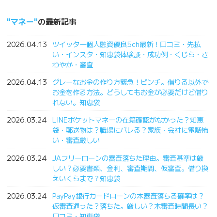
マネー
の最新記事
2026.04.13
ツイッター個人融資優良5ch最新！口コミ・先払
い・インスタ・知恵袋体験談・成功例・くじら・さ
わやか・審査
2026.04.13
グレーなお金の作り方緊急！ピンチ。借りる以外で
お金を作る方法。どうしてもお金が必要だけど借り
れない。知恵袋
2026.03.24
LINEポケットマネーの在籍確認がなかった？知恵
袋・郵送物は？職場にバレる？家族・会社に電話怖
い・審査厳しい
2026.03.24
JAフリーローンの審査落ちた理由。審査基準は厳
しい？必要書類、金利、審査期間、仮審査。借り換
えいくらまで？知恵袋
2026.03.24
PayPay銀行カードローンの本審査落ちる確率は？
仮審査通った？落ちた。厳しい？本審査時間長い？
口コミ・知恵袋