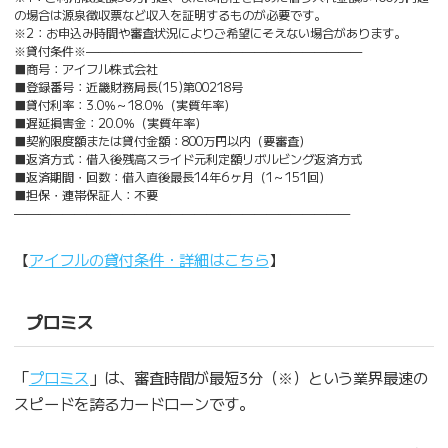
の場合は源泉徴収票など収入を証明するものが必要です。
※2：お申込み時間や審査状況によりご希望にそえない場合があります。
※貸付条件※———————————————————————
■商号：アイフル株式会社
■登録番号：近畿財務局長(15)第00218号
■貸付利率：3.0％～18.0％（実質年率）
■遅延損害金：20.0％（実質年率）
■契約限度額または貸付金額：800万円以内（要審査）
■返済方式：借入後残高スライド元利定額リボルビング返済方式
■返済期間・回数：借入直後最長14年6ヶ月（1～151回）
■担保・連帯保証人：不要
————————————————————————————
【
アイフルの貸付条件・詳細はこちら
】
プロミス
「
プロミス
」は、審査時間が最短3分（※）という業界最速の
スピードを誇るカードローンです。