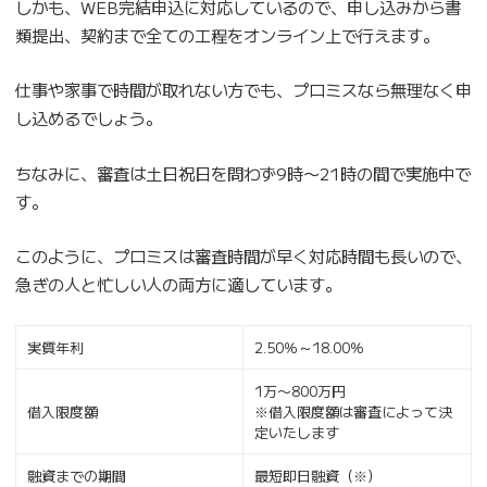
しかも、WEB完結申込に対応しているので、申し込みから書
類提出、契約まで全ての工程をオンライン上で行えます。
仕事や家事で時間が取れない方でも、プロミスなら無理なく申
し込めるでしょう。
ちなみに、審査は土日祝日を問わず9時〜21時の間で実施中で
す。
このように、プロミスは審査時間が早く対応時間も長いので、
急ぎの人と忙しい人の両方に適しています。
実質年利
2.50％～18.00％
1万〜800万円
借入限度額
※借入限度額は審査によって決
定いたします
融資までの期間
最短即日融資（※）