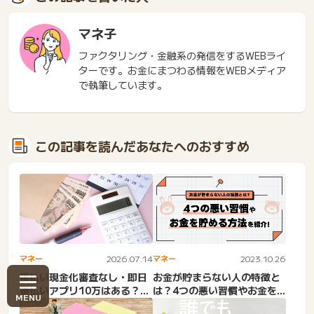
マネ子
ファクタリング・金融系の発信をするWEBライ
ターです。お金にまつわる情報をWEBメディア
で執筆しています。
この記事を読んだあなたへのおすすめ
マネー
2026.07.14
マネー
2023.10.26
後払い現金化審査なし・即日
お金が貯まらない人の特徴と
後払いアプリ10万はある？ツ
は？4つの悪い習慣やお金を
ケ払いですぐに現金化。少...
貯める方法を紹介！