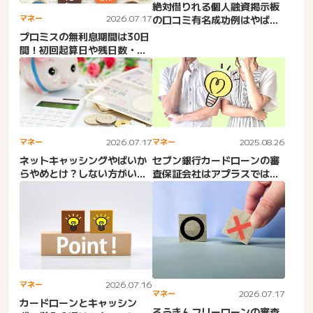
絶対借りれる個人融資掲示板
マネー
2026.07.17
の口コミ有名成功例はやば
い？危険性や違法性・リス
プロミスの無利息期間は30日
ク。...
間！初回起算日や残日数・残
高の確認方法・返済・キャ...
マネー
2026.07.17
マネー
2025.08.26
ネットキャッシングやばいか
セブン銀行カードローンの審
らやめとけ？しない方がい
査保証会社はアプラスではな
い？信用下がる？必要か？
くアコム！保証人不要。保
50...
証...
マネー
2026.07.16
マネー
2026.07.17
カードローンとキャッシン
ろうきんフリーローンの審査