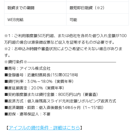
融資までの期間
最短即日融資（※2）
WEB完結
可能
※1：ご利用限度額50万円超、または他社を含めた借り入れ金額が100
万円超の場合は源泉徴収票など収入を証明するものが必要です。
※2：お申込み時間や審査状況によりご希望にそえない場合がありま
す。
※貸付条件※———————————————————————
■商号：アイフル株式会社
■登録番号：近畿財務局長(15)第00218号
■貸付利率：3.0％～18.0％（実質年率）
■遅延損害金：20.0％（実質年率）
■契約限度額または貸付金額：800万円以内（要審査）
■返済方式：借入後残高スライド元利定額リボルビング返済方式
■返済期間・回数：借入直後最長14年6ヶ月（1～151回）
■担保・連帯保証人：不要
【
アイフルの貸付条件・詳細はこちら
】