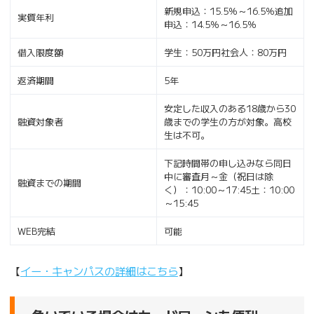
新規申込：15.5％～16.5％追加
実質年利
申込：14.5％～16.5％
借入限度額
学生：50万円社会人：80万円
返済期間
5年
安定した収入のある18歳から30
融資対象者
歳までの学生の方が対象。高校
生は不可。
下記時間帯の申し込みなら同日
中に審査月～金（祝日は除
融資までの期間
く）：10:00～17:45土：10:00
～15:45
WEB完結
可能
【
イー・キャンパスの詳細はこちら
】