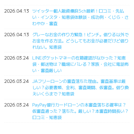
2026.04.13
ツイッター個人融資優良5ch最新！口コミ・先払
い・インスタ・知恵袋体験談・成功例・くじら・さ
わやか・審査
2026.04.13
グレーなお金の作り方緊急！ピンチ。借りる以外で
お金を作る方法。どうしてもお金が必要だけど借り
れない。知恵袋
2026.03.24
LINEポケットマネーの在籍確認がなかった？知恵
袋・郵送物は？職場にバレる？家族・会社に電話怖
い・審査厳しい
2026.03.24
JAフリーローンの審査落ちた理由。審査基準は厳
しい？必要書類、金利、審査期間、仮審査。借り換
えいくらまで？知恵袋
2026.03.24
PayPay銀行カードローンの本審査落ちる確率は？
仮審査通った？落ちた。厳しい？本審査時間長い？
口コミ・知恵袋