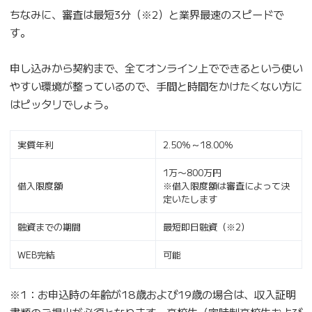
ちなみに、審査は最短3分（※2）と業界最速のスピードで
す。
申し込みから契約まで、全てオンライン上でできるという使い
やすい環境が整っているので、手間と時間をかけたくない方に
はピッタリでしょう。
実質年利
2.50％～18.00％
1万〜800万円
借入限度額
※借入限度額は審査によって決
定いたします
融資までの期間
最短即日融資（※2）
WEB完結
可能
※1：お申込時の年齢が18歳および19歳の場合は、収入証明
書類のご提出が必須となります。高校生（定時制高校生および