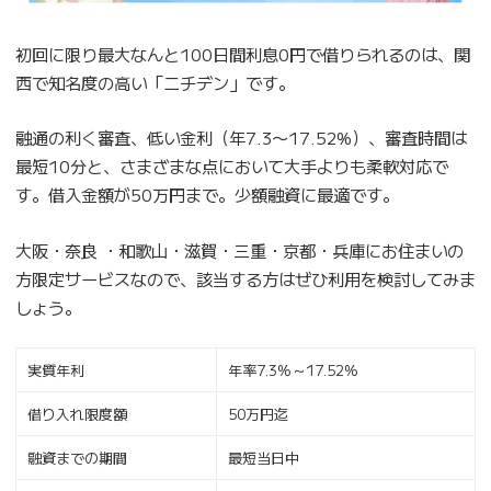
初回に限り最大なんと100日間利息0円で借りられるのは、関
西で知名度の高い「ニチデン」です。
融通の利く審査、低い金利（年7.3〜17.52%）、審査時間は
最短10分と、さまざまな点において大手よりも柔軟対応で
す。借入金額が50万円まで。少額融資に最適です。
大阪・奈良 ・和歌山・滋賀・三重・京都・兵庫にお住まいの
方限定サービスなので、該当する方はぜひ利用を検討してみま
しょう。
実質年利
年率7.3%～17.52%
借り入れ限度額
50万円迄
融資までの期間
最短当日中