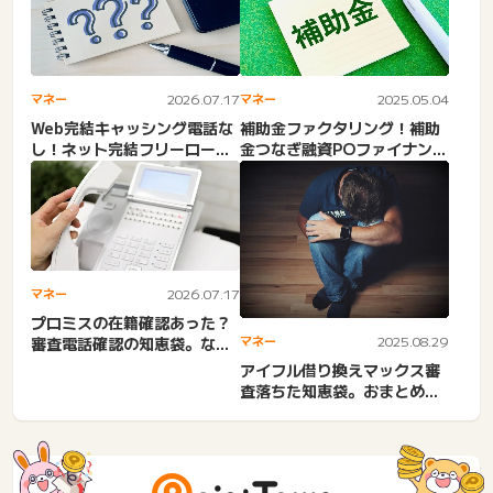
マネー
2026.07.17
マネー
2025.05.04
Web完結キャッシング電話な
補助金ファクタリング！補助
し！ネット完結フリーローン
金つなぎ融資POファイナンス
は？即日融資・中小消費者...
との違い・デメリット。助...
マネー
2026.07.17
プロミスの在籍確認あった？
マネー
2025.08.29
審査電話確認の知恵袋。なか
った？審査書類・本人確認
アイフル借り換えマックス審
電...
査落ちた知恵袋。おまとめロ
ーンの仮審査結果・審査時
間...