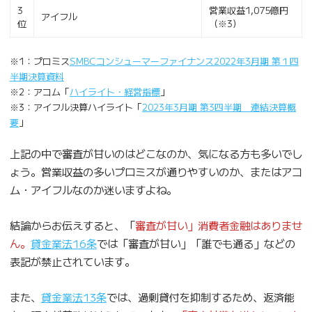
3
営業収益1,075億円
アイフル
位
（※3）
※1：プロミス
SMBCコンシューマーファイナンス2022年3月期 第１四
半期決算資料
※2：アコム「
ハイライト・経営指標
」
※3：アイフル決算ハイライト「
2023年3月期 第3四半期 連結決算概
要
」
上記の中で審査が甘いのはどこなのか、気になる方も多いでし
ょう。営業収益の多いプロミスが通りやすいのか、またはアコ
ム・アイフルなのか迷いますよね。
結論からお伝えすると、「
審査が甘い」消費者金融はありませ
ん。
貸金業法16条
では「審査が甘い」「誰でも通る」などの
表記が禁止されています。
また、
貸金業法13条
では、過剰貸付を抑制するため、返済能