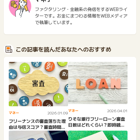
ファクタリング・金融系の発信をするWEBライ
ターです。お金にまつわる情報をWEBメディア
で執筆しています。
この記事を読んだあなたへのおすすめ
マネー
2026.04.01
マネー
2026.01.09
りそな銀行フリーローン審査
フリーナンスの審査落ちた理
日数はどれくらい？即時融資
由は与信スコア？審査時間長
は不可。審査完了から融資
い・審査結果が来ない原
ま...
因。...